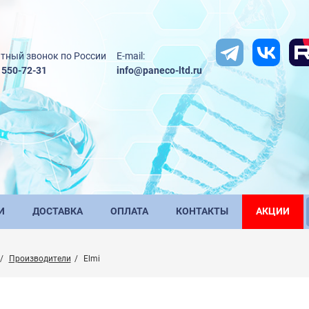
тный звонок по России
E-mail:
) 550-72-31
info@paneco-ltd.ru
И
ДОСТАВКА
ОПЛАТА
КОНТАКТЫ
АКЦИИ
Производители
Elmi