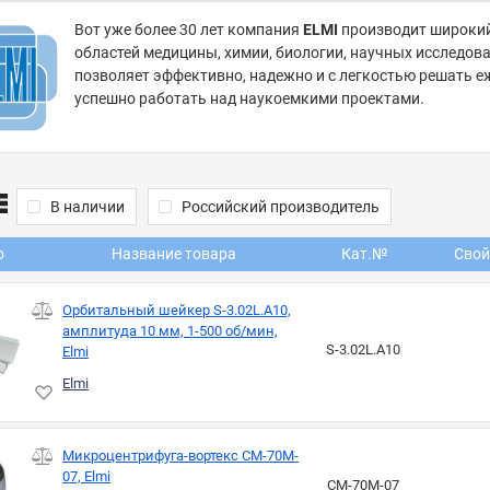
Вот уже более 30 лет компания
ELMI
производит широкий
областей медицины, химии, биологии, научных исследов
позволяет эффективно, надежно и с легкостью решать е
успешно работать над наукоемкими проектами.
В наличии
Российский производитель
о
Название товара
Кат.№
Свой
Орбитальный шейкер S-3.02L.A10,
амплитуда 10 мм, 1-500 об/мин,
S-3.02L.A10
Elmi
Elmi
Микроцентрифуга-вортекс CM-70M-
07, Elmi
CM-70M-07