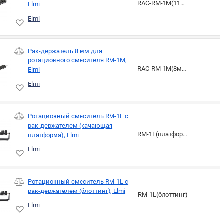
RAC-RM-1M(11мм)
Elmi
Elmi
Рак-держатель 8 мм для
ротационного смесителя RM-1M,
RAC-RM-1M(8мм)
Elmi
Elmi
Ротационный смеситель RM-1L с
рак-держателем (качающая
RM-1L(платформа)
платформа), Elmi
Elmi
Ротационный смеситель RM-1L с
рак-держателем (блоттинг), Elmi
RM-1L(блоттинг)
Elmi