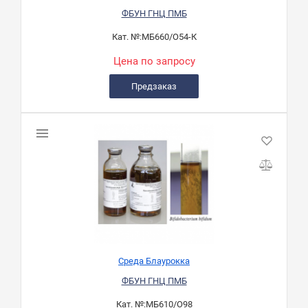
ФБУН ГНЦ ПМБ
Кат. №:
МБ660/О54-К
Цена по запросу
Предзаказ
Среда Блаурокка
ФБУН ГНЦ ПМБ
Кат. №:
МБ610/О98