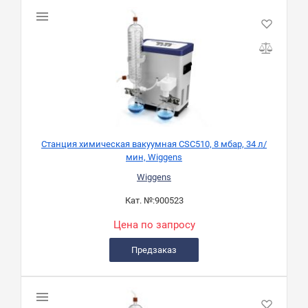
Станция химическая вакуумная CSC510, 8 мбар, 34 л/
мин, Wiggens
Wiggens
Кат. №:
900523
Цена по запросу
Предзаказ