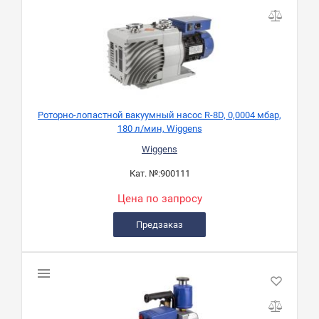
Роторно-лопастной вакуумный насос R-8D, 0,0004 мбар,
180 л/мин, Wiggens
Wiggens
Кат. №:
900111
Цена по запросу
Предзаказ