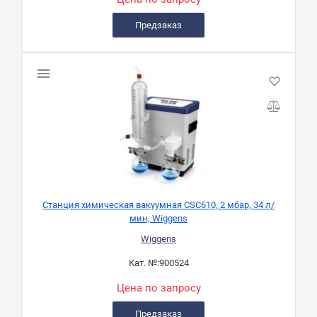
Предзаказ
Станция химическая вакуумная CSC610, 2 мбар, 34 л/
мин, Wiggens
Wiggens
Кат. №:
900524
Цена по запросу
Предзаказ