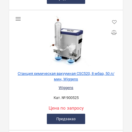
Станция химическая вакуумная CSC520, 8 мбар, 50 л/
мин, Wiggens
Wiggens
Кат. №:
900525
Цена по запросу
Предзаказ