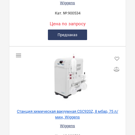
Wiggens
Кат. №:
900534
Цена по запросу
Предзаказ
Станция химическая вакуумная CSC920Z, 8 мбар, 75 л/
мин, Wiggens
Wiggens