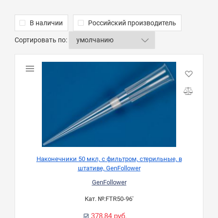
В наличии
Российский производитель
Сортировать по:
Наконечники 50 мкл, с фильтром, стерильные, в
штативе, GenFollower
GenFollower
Кат. №:
FTR50-96'
378,84 руб.