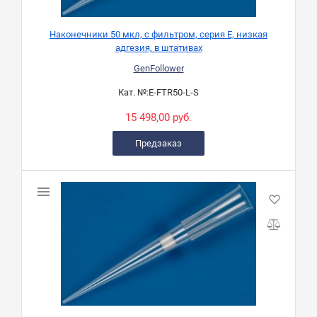
Наконечники 50 мкл, с фильтром, серия Е, низкая
адгезия, в штативах
GenFollower
Кат. №:
E-FTR50-L-S
15 498,00 руб.
Предзаказ