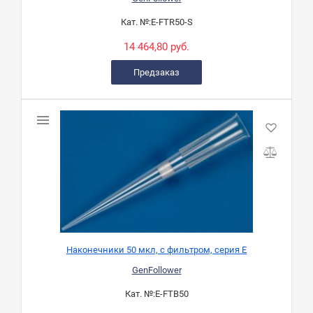
Кат. №:
E-FTR50-S
14 464,80 руб.
Предзаказ
Наконечники 50 мкл, с фильтром, серия Е
GenFollower
Кат. №:
E-FTB50