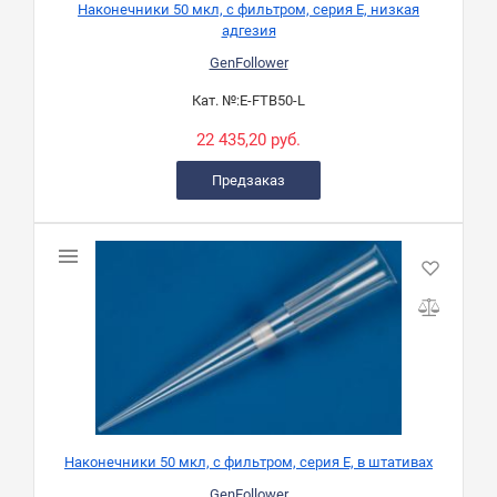
Наконечники 50 мкл, с фильтром, серия Е, низкая
адгезия
GenFollower
Кат. №:
E-FTB50-L
22 435,20 руб.
Предзаказ
Наконечники 50 мкл, с фильтром, серия Е, в штативах
GenFollower