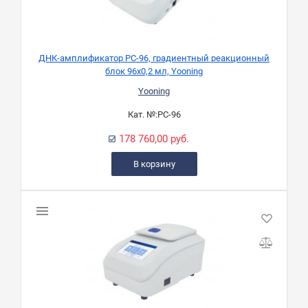
ДНК-амплификатор PC-96, градиентный реакционный
блок 96х0,2 мл, Yooning
Yooning
Кат. №:
PC-96
178 760,00 руб.
В корзину