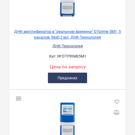
ДНК-амплификатор в "реальном времени" DTprime 5М1, 5
каналов, 96х0,2 мл, ДНК-Технология
ДНК-Технология
Кат. №:
DTPRIME5M1
Цена по запросу
Предзаказ