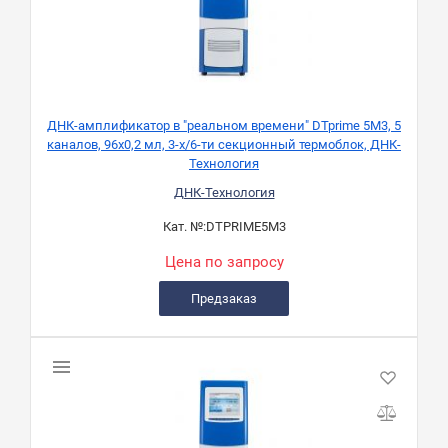
ДНК-амплификатор в "реальном времени" DTprime 5М3, 5
каналов, 96х0,2 мл, 3-х/6-ти секционный термоблок, ДНК-
Технология
ДНК-Технология
Кат. №:
DTPRIME5M3
Цена по запросу
Предзаказ