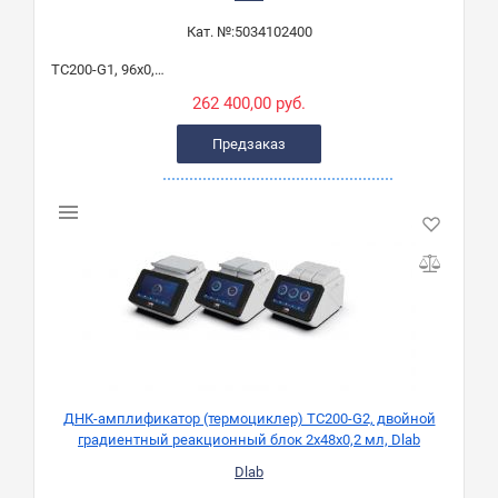
Кат. №:
5034102400
TC200-G1, 96х0,2 мл
262 400,00 руб.
Предзаказ
ДНК-амплификатор (термоциклер) TC200-G2, двойной
градиентный реакционный блок 2х48х0,2 мл, Dlab
Dlab