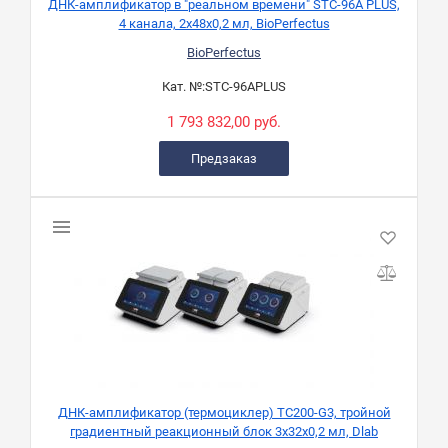
ДНК-амплификатор в "реальном времени" STC-96A PLUS,
4 канала, 2х48х0,2 мл, BioPerfectus
BioPerfectus
Кат. №:
STC-96APLUS
1 793 832,00 руб.
Предзаказ
ДНК-амплификатор (термоциклер) TC200-G3, тройной
градиентный реакционный блок 3х32х0,2 мл, Dlab