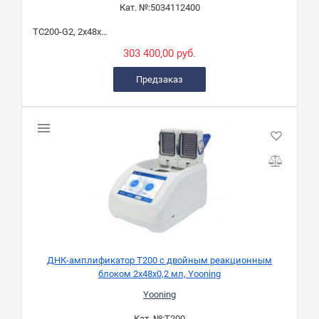
Кат. №:
5034112400
TC200-G2, 2х48х0,2 мл
303 400,00 руб.
Предзаказ
ДНК-амплификатор T200 с двойным реакционным
блоком 2х48х0,2 мл, Yooning
Yooning
Кат. №:
T200