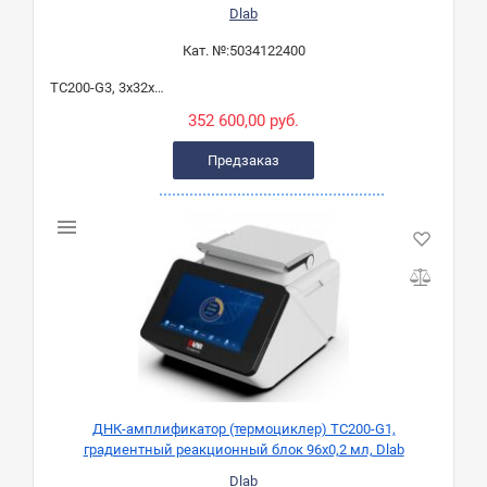
Dlab
Кат. №:
5034122400
TC200-G3, 3х32х0,2 мл
352 600,00 руб.
Предзаказ
ДНК-амплификатор (термоциклер) TC200-G1,
градиентный реакционный блок 96х0,2 мл, Dlab
Dlab