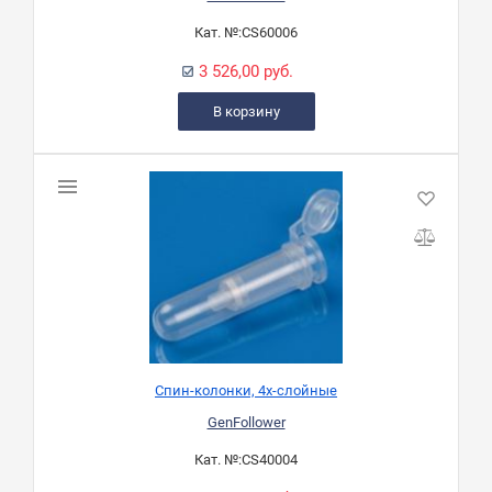
Кат. №:
CS60006
3 526,00 руб.
В корзину
Спин-колонки, 4х-слойные
GenFollower
Кат. №:
CS40004