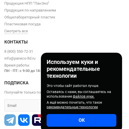
Продукция НПП “ПанЭко”
Продукция по направлениям
Общелабораторный пластик
Пластиковая посуда
Смотреть все
КОНТАКТЫ
8 (800) 550-72-31
info@paneco-ltd.ru
Используем куки и
Время работы:
рекомендательные
ПН - ПТ: с 9
:00 до 18:00
технологии
ПОДПИСКА
Это чтобы сайт работал лучше.
Оставаясь с нами, вы соглашаетесь на
Получайте только полезные статьи!
использование
файлов куки.
А ещё можно почитать, что такое
рекомендательные технологии
ОК