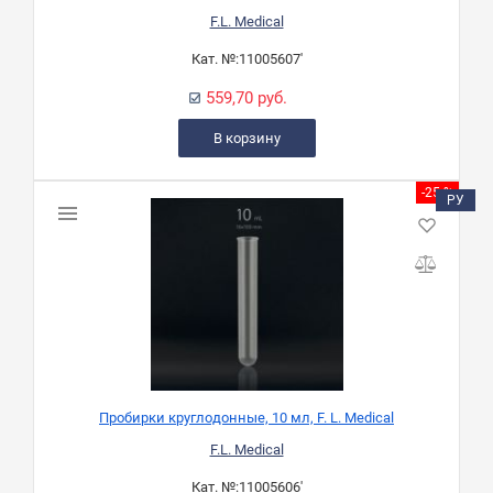
F.L. Medical
Кат. №:
11005607'
559,70 руб.
В корзину
-25 %
РУ
Пробирки круглодонные, 10 мл, F. L. Medical
F.L. Medical
Кат. №:
11005606'