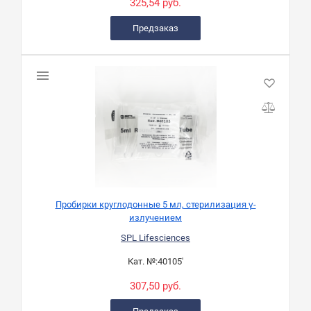
325,54 руб.
Предзаказ
Пробирки круглодонные 5 мл, стерилизация γ-
излучением
SPL Lifesciences
Кат. №:
40105'
307,50 руб.