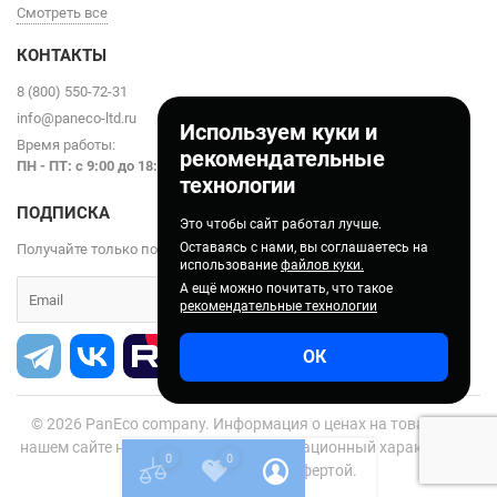
Смотреть все
КОНТАКТЫ
8 (800) 550-72-31
info@paneco-ltd.ru
Используем куки и
Время работы:
рекомендательные
ПН - ПТ: с 9
:00 до 18:00
технологии
ПОДПИСКА
Это чтобы сайт работал лучше.
Оставаясь с нами, вы соглашаетесь на
Получайте только полезные статьи!
использование
файлов куки.
А ещё можно почитать, что такое
рекомендательные технологии
ОК
© 2026
PanEco company. Информация о ценах на товары на
нашем сайте носит справочно-информационный характер и не
0
0
является публичной офертой.