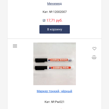
Минимед
Кат. №:
12002007
17,71 руб.
В корзину
Маркер тонкий, чёрный
Кат. №:
Рм021