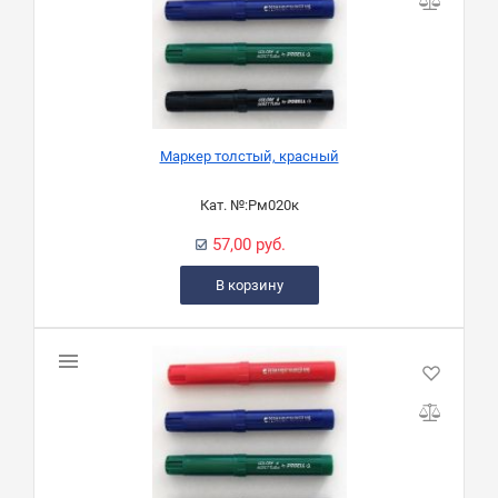
Маркер толстый, красный
Кат. №:
Рм020к
57,00 руб.
В корзину