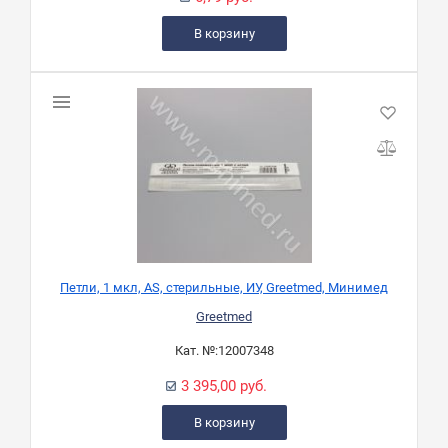
В корзину
Петли, 1 мкл, АS, стерильные, ИУ, Greetmed, Минимед
Greetmed
Кат. №:
12007348
3 395,00 руб.
В корзину