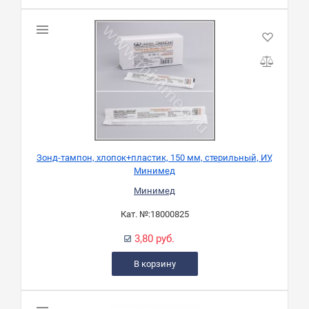
Зонд-тампон, хлопок+пластик, 150 мм, стерильный, ИУ,
Минимед
Минимед
Кат. №:
18000825
3,80 руб.
В корзину