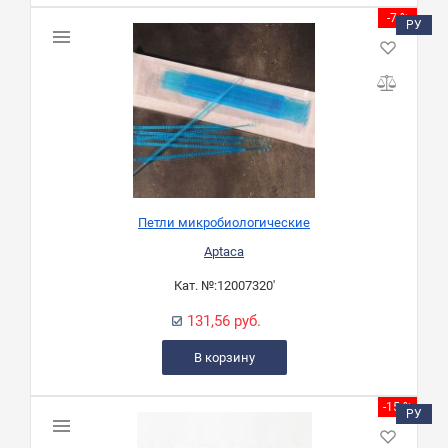
-7 %
РУ
Петли микробиологические
Aptaca
Кат. №:
12007320'
131,56 руб.
В корзину
-15 %
РУ