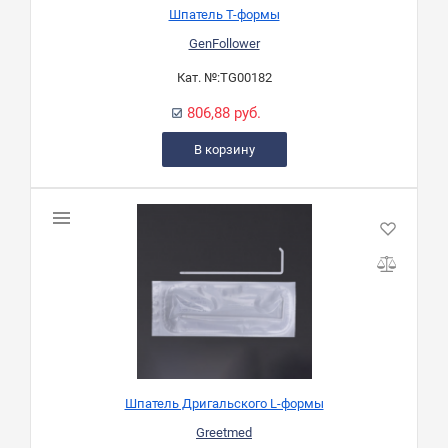
Шпатель Т-формы
GenFollower
Кат. №:
TG00182
806,88 руб.
В корзину
Шпатель Дригальского L-формы
Greetmed