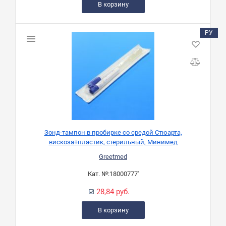
В корзину
РУ
Зонд-тампон в пробирке со средой Стюарта,
вискоза+пластик, стерильный, Минимед
Greetmed
Кат. №:
18000777'
28,84 руб.
В корзину