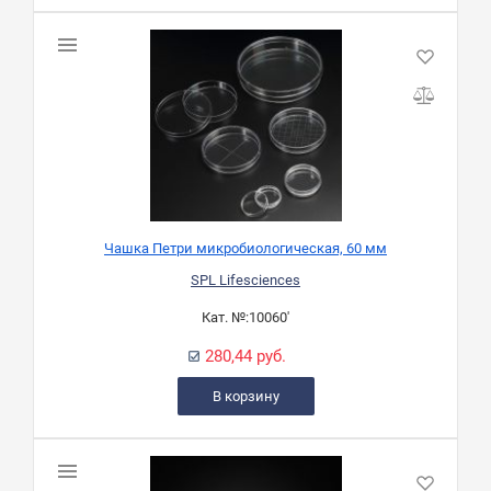
Чашка Петри микробиологическая, 60 мм
SPL Lifesciences
Кат. №:
10060'
280,44 руб.
В корзину