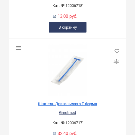
Кат. №:
12006718'
13,00 руб.
В корзину
Шпатель Дригальского Т-форма
Greetmed
Кат. №:
12006717'
32,40 руб.