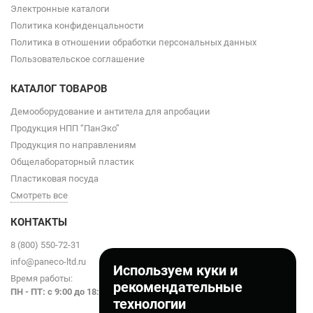
Электронные каталоги
Политика конфиденцальности
Политика в отношении обработки персональных данных
Пользовательское соглашение
КАТАЛОГ ТОВАРОВ
Демооборудование и антитела для апробации
Продукция НПП “ПанЭко”
Продукция по направлениям
Общелабораторный пластик
Пластиковая посуда
Смотреть все
КОНТАКТЫ
8 (800) 550-72-31
info@paneco-ltd.ru
Используем куки и
Время работы:
рекомендательные
ПН - ПТ: с 9
:00 до 18:00
технологии