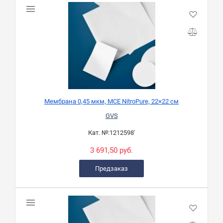
Мембрана 0,45 мкм, MCE NitroPure, 22×22 см
GVS
Кат. №:
1212598'
3 691,50 руб.
Предзаказ