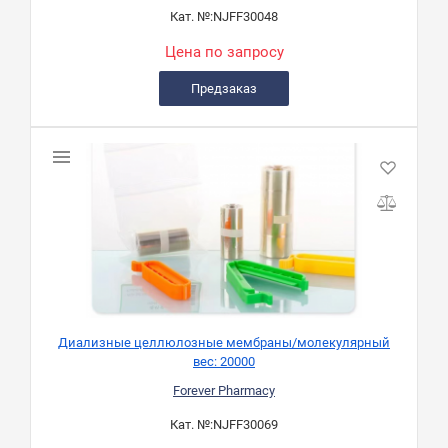
Кат. №:
NJFF30048
Цена по запросу
Предзаказ
Диализные целлюлозные мембраны/молекулярный
вес: 20000
Forever Pharmacy
Кат. №:
NJFF30069