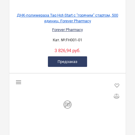
ДНК-полимераза Taq Hot-Start с "горячим" стартом, 500
единиц, Forever Pharmacy
Forever Pharmacy
Кат. №:
FH001-01
3 826,94 руб.
Предзаказ