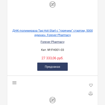
ДНК-полимераза Taq Hot-Start с "горячим" стартом, 5000
единиц, Forever Pharmacy
Forever Pharmacy
Кат. №:
FH001-03
27 333,06 руб.
Предзаказ