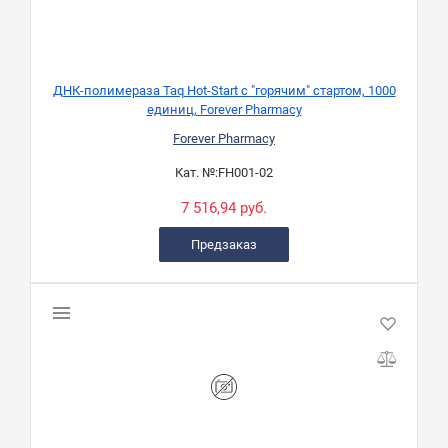
ДНК-полимераза Taq Hot-Start с "горячим" стартом, 1000
единиц, Forever Pharmacy
Forever Pharmacy
Кат. №:
FH001-02
7 516,94 руб.
Предзаказ