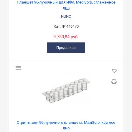
Планшет 96-луночный для ИФА, MediSorp, сглаженное
дно
NUNC
Кат. №:
446470
9 730,84 руб.
Предзаказ
Стрипы для 96-луночного планшета, MaxiSorp, круглое
дно