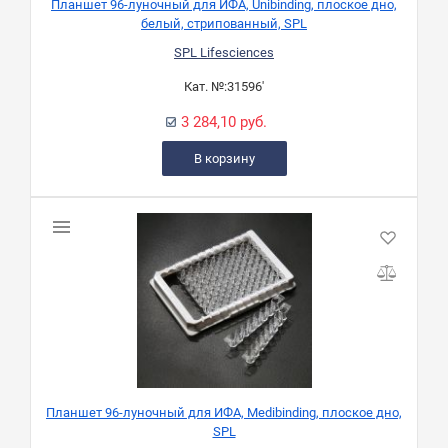
Планшет 96-луночный для ИФА, Unibinding, плоское дно,
белый, стрипованный, SPL
SPL Lifesciences
Кат. №:
31596'
3 284,10 руб.
В корзину
Планшет 96-луночный для ИФА, Medibinding, плоское дно,
SPL