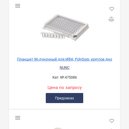
Планшет 96-луночный для ИФА, PolySorp, круглое дно
NUNC
Кат. №:
475086
Цена по запросу
Предзаказ