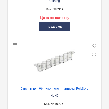
Corning
Кат. №:
3914
Цена по запросу
Предзаказ
Стрипы для 96-луночного планшета, PolySorp
NUNC
Кат. №:
469957'