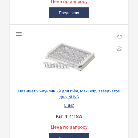
Цена по запросу
Предзаказ
Планшет 96-луночный для ИФА, MaxiSorp, звёздчатое
дно, NUNC
NUNC
Кат. №:
441653
Цена по запросу