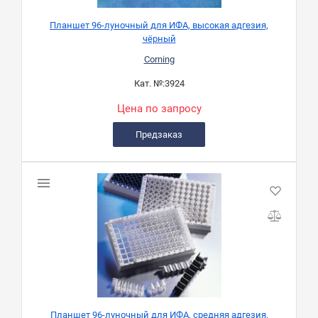
Планшет 96-луночный для ИФА, высокая адгезия,
чёрный
Corning
Кат. №:
3924
Цена по запросу
Предзаказ
Планшет 96-луночный для ИФА, средняя адгезия,