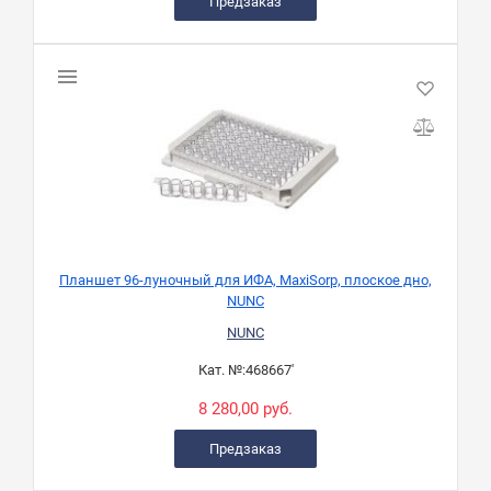
Предзаказ
Планшет 96-луночный для ИФА, MaxiSorp, плоское дно,
NUNC
NUNC
Кат. №:
468667'
8 280,00 руб.
Предзаказ