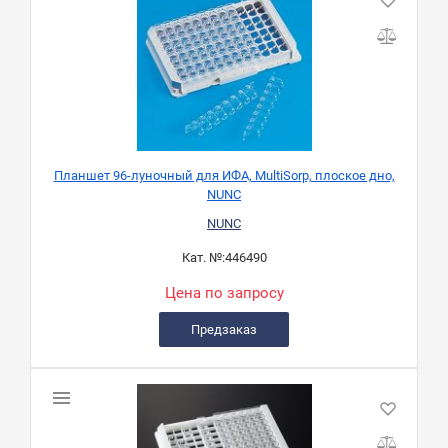
Планшет 96-луночный для ИФА, MultiSorp, плоское дно,
NUNC
NUNC
Кат. №:
446490
Цена по запросу
Предзаказ