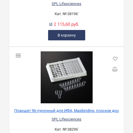
SPL Lifesciences
Кат. №:
38196'
2 115,60 руб.
В корзину
Планшет 96-луночный для ИФА, Maxibinding, плоское дно
SPL Lifesciences
Кат. №:
38296'