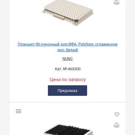
Планшет 96-луночный для ИФА, PolySorp, сглаженное
дно, белый
NUNC
Кат. №:
463200
Цена по запросу
Предзаказ