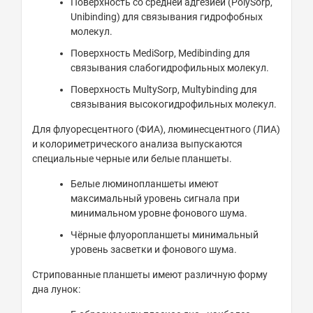
Поверхность со средней адгезией (PolySorp,
Unibinding) для связывания гидрофобных
молекул.
Поверхность MediSorp, Medibinding для
связывания слабогидрофильных молекул.
Поверхность MultySorp, Multybinding для
связывания высокогидрофильных молекул.
Для флуоресцентного (ФИА), люминесцентного (ЛИА)
и колориметрического анализа выпускаются
специальные черные или белые планшеты.
Белые люминопланшеты имеют
максимальный уровень сигнала при
минимальном уровне фонового шума.
Чёрные флуоропланшеты минимальный
уровень засветки и фонового шума.
Стрипованные планшеты имеют различную форму
дна лунок: