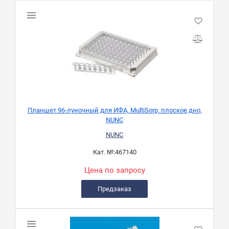
Планшет 96-луночный для ИФА, MultiSorp, плоское дно,
NUNC
NUNC
Кат. №:
467140
Цена по запросу
Предзаказ