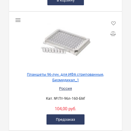
В корзину
Планшеты 96-лун. для ИФА стрипованные,
Биомедикал_1
Россия
Кат. №:
Пт-96л-160-БМ'
104,00 руб.
Предзаказ