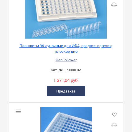
Планшеты 96-луночные для ИФА, средняя адгезия,
плоское дно
GenFollower
Кат. №:
EP00001M
1 371,04 руб.
Предзаказ