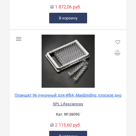
1 872,06 руб.
В корзину
Планшет 96-луночный для ИФА, Maxibinding, плоское дно
SPL Lifesciences
Кат. №:
38096'
2 115,60 руб.