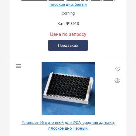
плоское дно, белый
Corning
Кат. №:
3913
Цена по запросу
Предзаказ
Планшет 96-луночный для ИФА, средняя адгезия,
плоское дно, чёрный