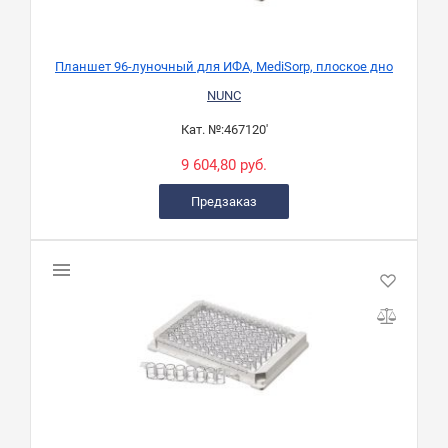
Планшет 96-луночный для ИФА, MediSorp, плоское дно
NUNC
Кат. №:
467120'
9 604,80 руб.
Предзаказ