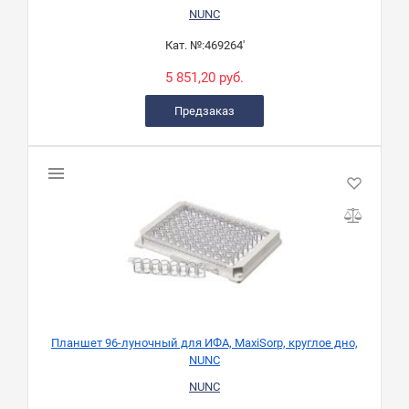
NUNC
Кат. №:
469264'
5 851,20 руб.
Предзаказ
Планшет 96-луночный для ИФА, MaxiSorp, круглое дно,
NUNC
NUNC