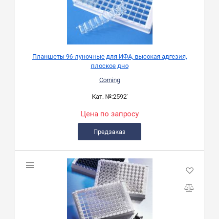
Планшеты 96-луночные для ИФА, высокая адгезия,
плоское дно
Corning
Кат. №:
2592'
Цена по запросу
Предзаказ