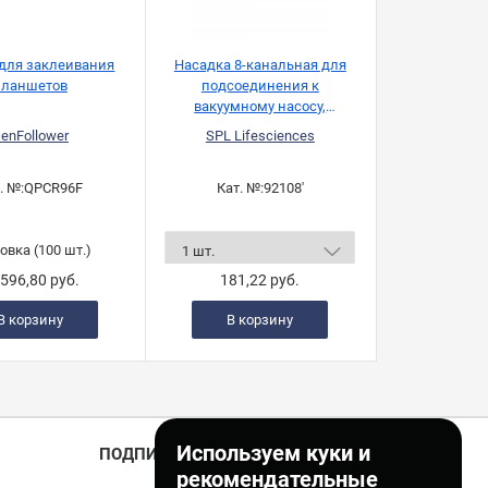
для заклеивания
Насадка 8-канальная для
Пленка для
планшетов
подсоединения к
план
вакуумному насосу,
стерильная
enFollower
SPL Lifesciences
Cor
. №:
QPCR96F
Кат. №:
92108'
Кат. 
овка (100 шт.)
100
 596,80 руб.
181,22 руб.
Цена по
В корзину
В корзину
Пред
Используем куки и
ПОДПИСКА
рекомендательные