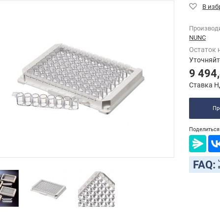
Производ
NUNC
Остаток 
Уточняйт
9 494
Ставка Н
Пр
Поделиться 
FAQ: