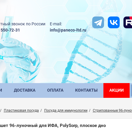
тный звонок по России
E-mail:
) 550-72-31
info@paneco-ltd.ru
И
ДОСТАВКА
ОПЛАТА
КОНТАКТЫ
АКЦИИ
Пластиковая посуда
Посуда для иммунологии
Стрипованные 96-лун
шет 96-луночный для ИФА, PolySorp, плоское дно