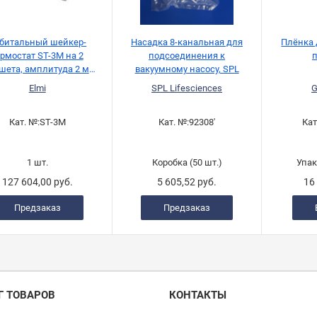
битальный шейкер-
Насадка 8-канальная для
Плёнка 
ермостат ST-3M на 2
подсоединения к
шета, амплитуда 2 мм,
вакуумному насосу, SPL
0-1300 об/мин, Elmi
Elmi
SPL Lifesciences
G
Кат. №:
ST-3M
Кат. №:
92308'
Кат
1 шт.
Коробка (50 шт.)
Упак
127 604,00 руб.
5 605,52 руб.
16
Предзаказ
Предзаказ
Г ТОВАРОВ
КОНТАКТЫ