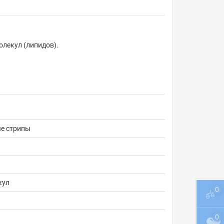
лекул (липидов).
е стрипы
кул
0
0