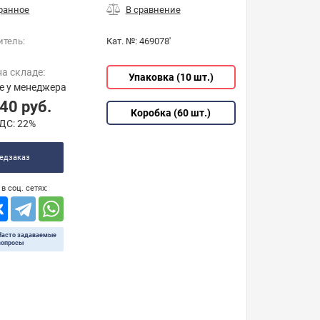
итель:
Кат. №:
469078'
на складе:
Упаковка (10 шт.)
е у менеджера
,40
руб.
Коробка (60 шт.)
ДС:
22%
едзаказ
в соц. сетях:
Часто задаваемые
вопросы