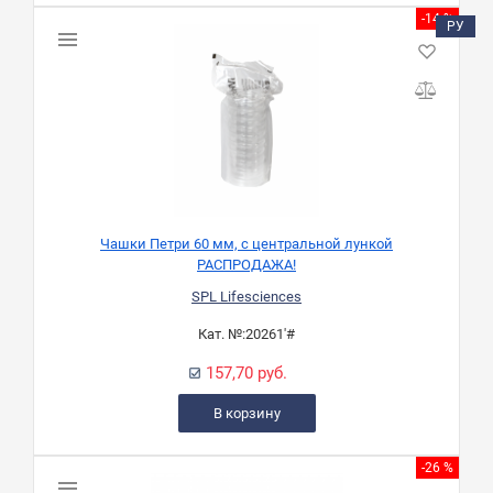
-14 %
РУ
Чашки Петри 60 мм, с центральной лункой
РАСПРОДАЖА!
SPL Lifesciences
Кат. №:
20261'#
157,70 руб.
В корзину
-26 %