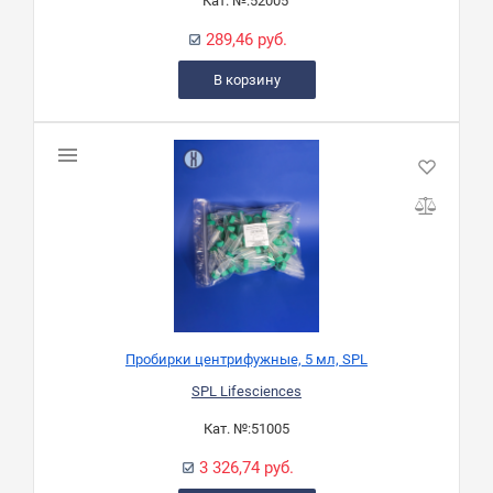
Кат. №:
52005'
289,46 руб.
В корзину
Пробирки центрифужные, 5 мл, SPL
SPL Lifesciences
Кат. №:
51005
3 326,74 руб.