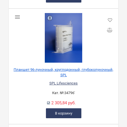
Планшет 96-луночный, круглодонный, глубоколуночный,
SPL
SPL Lifesciences
Кат. №:
34796'
2 305,84 руб.
В корзину