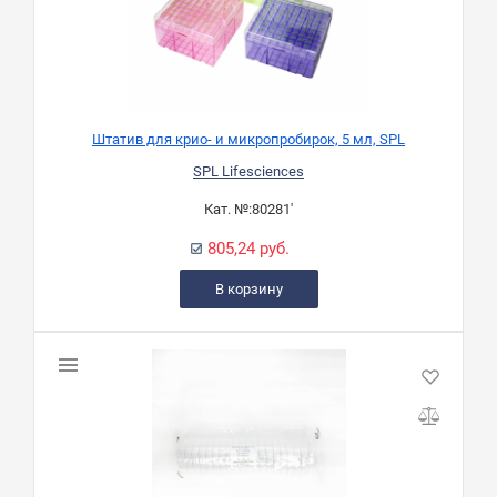
Штатив для крио- и микропробирок, 5 мл, SPL
SPL Lifesciences
Кат. №:
80281'
805,24 руб.
В корзину