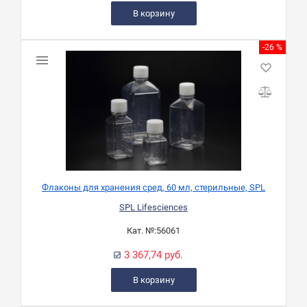
В корзину
-26 %
Флаконы для хранения сред, 60 мл, стерильные, SPL
SPL Lifesciences
Кат. №:
56061
3 367,74 руб.
В корзину