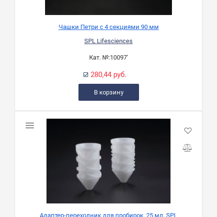
Чашки Петри с 4 секциями 90 мм
SPL Lifesciences
Кат. №:
10097'
280,44 руб.
В корзину
Адаптер-переходник для пробирок, 25 мл, SPL