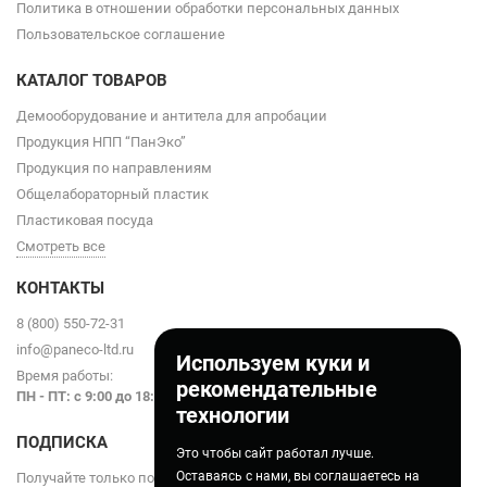
Политика в отношении обработки персональных данных
Пользовательское соглашение
КАТАЛОГ ТОВАРОВ
Демооборудование и антитела для апробации
Продукция НПП “ПанЭко”
Продукция по направлениям
Общелабораторный пластик
Пластиковая посуда
Смотреть все
КОНТАКТЫ
8 (800) 550-72-31
info@paneco-ltd.ru
Используем куки и
Время работы:
рекомендательные
ПН - ПТ: с 9
:00 до 18:00
технологии
ПОДПИСКА
Это чтобы сайт работал лучше.
Оставаясь с нами, вы соглашаетесь на
Получайте только полезные статьи!