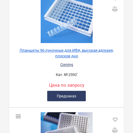
Планшеты 96-луночные для ИФА, высокая адгезия,
плоское дно
Corning
Кат. №:
2592'
Цена по запросу
Предзаказ