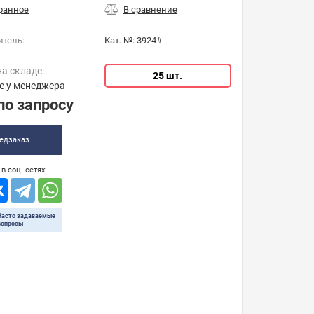
итель:
Кат. №:
3924#
на складе:
25 шт.
е у менеджера
по запросу
едзаказ
в соц. сетях:
Часто задаваемые
вопросы