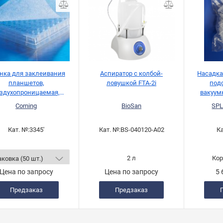
нка для заклеивания
Аспиратор с колбой-
Насадка
планшетов,
ловушкой FTA-2i
под
здухопроницаемая,
вакуум
Corning
Corning
BioSan
SPL
Кат. №:
3345'
Кат. №:
BS-040120-A02
Ка
2 л
Кор
Цена по запросу
Цена по запросу
5 
Предзаказ
Предзаказ