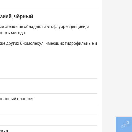
зией, чёрный
 стенки не обладают автофлуоресценцией, а
ность метода.
кже других биомолекул, имеющих гидрофильные и
ованный планшет
0
екул