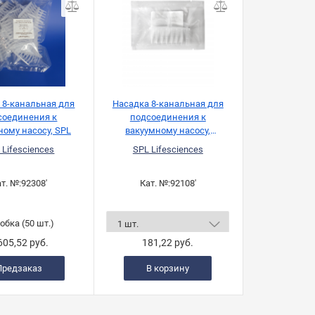
 8-канальная для
Насадка 8-канальная для
соединения к
подсоединения к
ному насосу, SPL
вакуумному насосу,
стерильная
 Lifesciences
SPL Lifesciences
т. №:
92308'
Кат. №:
92108'
обка (50 шт.)
605,52 руб.
181,22 руб.
Предзаказ
В корзину