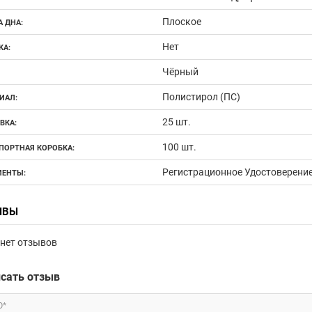
Плоское
 ДНА:
Нет
А:
Чёрный
Полистирол (ПС)
ИАЛ:
25 шт.
ВКА:
100 шт.
ПОРТНАЯ КОРОБКА:
Регистрационное Удостоверени
ЕНТЫ:
ЫВЫ
нет отзывов
сать отзыв
О*