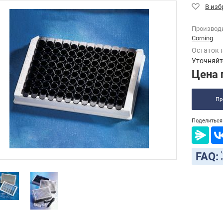
Производ
Corning
Остаток 
Уточняйт
Цена 
Пр
Поделиться 
FAQ: