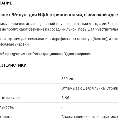
САНИЕ
шет 96-лун. для ИФА стрипованный, с высокой адге
ммунолоических исследований флуоресцентными методами. Черные
 не пропускают свечение из соседних лунок, повышая чувствитель
ая адгезия для связывания гидрофильных молекул (белков), а та
офобные участки.
ый продукт имеет Регистрационное Удостоверение.
АКТЕРИСТИКИ
360 мкл
:
Отламывающаяся лунка, Стрип
8, 96
ЕСТВО ЛУНОК:
-
ЛЬНОСТЬ:
Связывание гидрофильных мол
ХНОСТЬ: