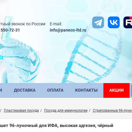
тный звонок по России
E-mail:
) 550-72-31
info@paneco-ltd.ru
И
ДОСТАВКА
ОПЛАТА
КОНТАКТЫ
АКЦИИ
Пластиковая посуда
Посуда для иммунологии
Стрипованные 96-лун
шет 96-луночный для ИФА, высокая адгезия, чёрный