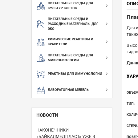
ОПИ
ПИТАТЕЛЬНЫЕ СРЕДЫ ДЛЯ
КУЛЬТУР КЛЕТОК
План
ПИТАТЕЛЬНЫЕ СРЕДЫ И
РАСХОДНЫЕ МАТЕРИАЛЫ ДЛЯ
Для и
ЭКО
также
ХИМИЧЕСКИЕ РЕАКТИВЫ И
КРАСИТЕЛИ
Высок
гидр
ПИТАТЕЛЬНЫЕ СРЕДЫ ДЛЯ
МИКРОБИОЛОГИИ
Данн
РЕАКТИВЫ ДЛЯ ИММУНОЛОГИИ
ХАР
ЛАБОРАТОРНАЯ МЕБЕЛЬ
ОБЪЕМ
ТИП:
НОВОСТИ
КОЛИЧ
СТЕРИ
НАКОНЕЧНИКИ
«БАЙКАЛМЕДПЛАСТ» УЖЕ В
ПОВЕР