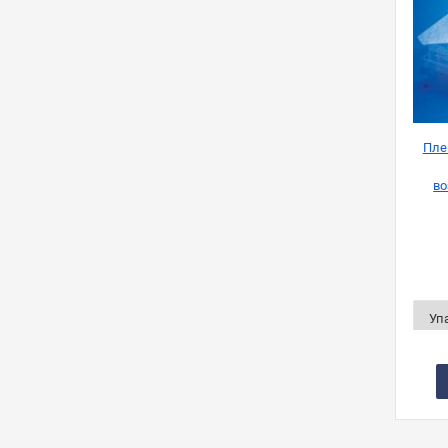
Пле
во