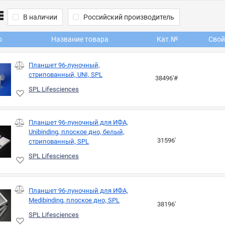
В наличии
Российский производитель
о
Название товара
Кат.№
Свой
Планшет 96-луночный,
стрипованный, UNI, SPL
38496'#
SPL Lifesciences
Планшет 96-луночный для ИФА,
Unibinding, плоское дно, белый,
31596'
стрипованный, SPL
SPL Lifesciences
Планшет 96-луночный для ИФА,
Medibinding, плоское дно, SPL
38196'
SPL Lifesciences