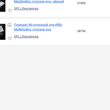
Maxibinding, плоское дно, чёрный
31896
SPL Lifesciences
Планшет 96-луночный для ИФА,
Multibinding, плоское дно
38796
SPL Lifesciences