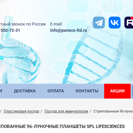
тный звонок по России
E-mail:
) 550-72-31
info@paneco-ltd.ru
И
ДОСТАВКА
ОПЛАТА
КОНТАКТЫ
АКЦИИ
Пластиковая посуда
Посуда для иммунологии
Стрипованные 96-лун
ПОВАННЫЕ 96-ЛУНОЧНЫЕ ПЛАНШЕТЫ SPL LIFESCIENCES