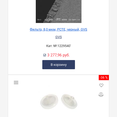
Фильтр, 8,0 мкм, PCTE, черный, GVS
GVS
Кат. №:
1229540'
3 277,96 руб.
В корзину
-36 %