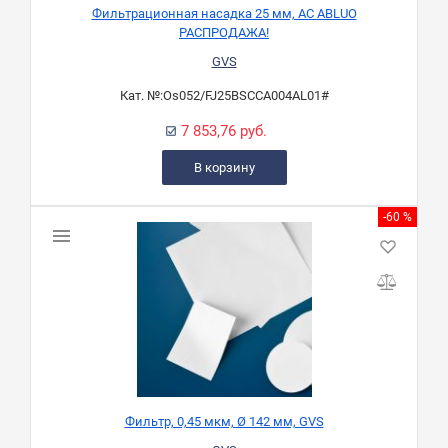
Фильтрационная насадка 25 мм, AС ABLUO
РАСПРОДАЖА!
GVS
Кат. №:
Os052/FJ25BSCCA004AL01#
7 853,76 руб.
В корзину
-60 %
Фильтр, 0,45 мкм, Ø 142 мм, GVS