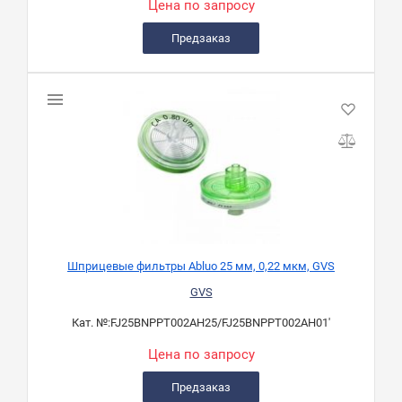
Цена по запросу
Предзаказ
Шприцевые фильтры Abluo 25 мм, 0,22 мкм, GVS
GVS
Кат. №:
FJ25BNPPT002AH25/FJ25BNPPT002AH01'
Цена по запросу
Предзаказ