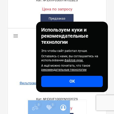
Кат. №:
EXVF0500YNY02BZS
Цена по запросу
Предзаказ
Используем куки и
рекомендательные
технологии
Это чтобы сайт работал лучше.
Оставаясь с нами, вы соглашаетесь на
использование
файлов куки.
А ещё можно почитать, что такое
рекомендательные технологии
ОК
Фильтровальная система, 0,22 мкм, NY, 1000 мл
GVS
Кат. №:
EXVF1000YNY02CZS
0
0
Цена по запросу