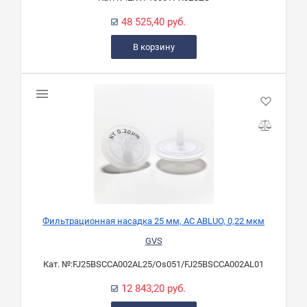
48 525,40 руб.
В корзину
Фильтрационная насадка 25 мм, AС ABLUO, 0,22 мкм
GVS
Кат. №:
FJ25BSCCA002AL25/Os051/FJ25BSCCA002AL01
12 843,20 руб.