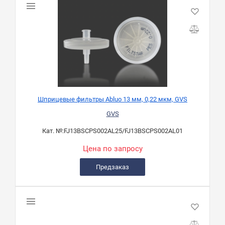
Шприцевые фильтры Abluo 13 мм, 0,22 мкм, GVS
GVS
Кат. №:
FJ13BSCPS002AL25/FJ13BSCPS002AL01
Цена по запросу
Предзаказ