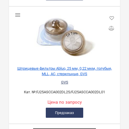
Шприцевые фильтры Abluo, 25 мм, 0,22 мкм, голубые,
MLL, АС, стерильные, GVS
GVS
Кат. №:
FJ25ASCCA002DL25/FJ25ASCCA002DL01
Цена по запросу
Предзаказ