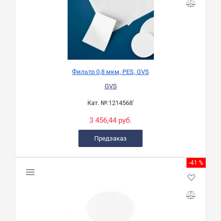
Фильтр 0,8 мкм, PES, GVS
GVS
Кат. №:
1214568'
3 456,44 руб.
Предзаказ
-41 %