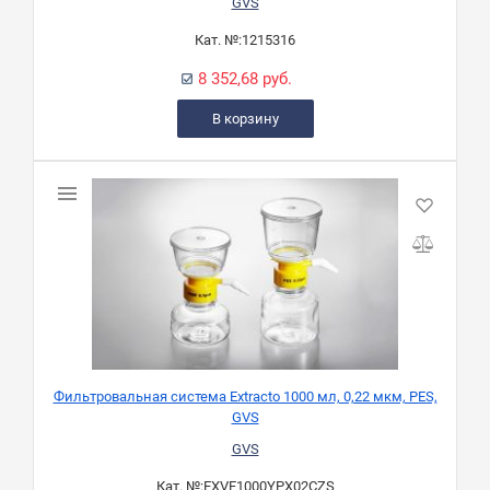
GVS
Кат. №:
1215316
8 352,68 руб.
В корзину
Фильтровальная система Extracto 1000 мл, 0,22 мкм, PES,
GVS
GVS
Кат. №:
EXVF1000YPX02CZS