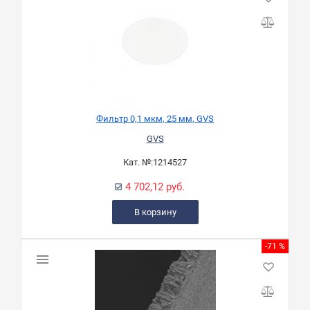
Фильтр 0,1 мкм, 25 мм, GVS
GVS
Кат. №:
1214527
4 702,12 руб.
В корзину
-71 %