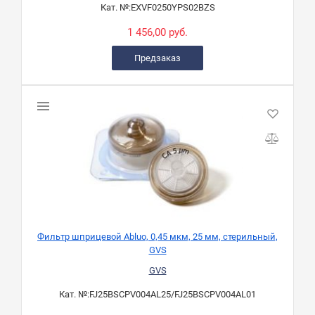
Кат. №:
EXVF0250YPS02BZS
1 456,00 руб.
Предзаказ
Фильтр шприцевой Abluo, 0,45 мкм, 25 мм, стерильный,
GVS
GVS
Кат. №:
FJ25BSCPV004AL25/FJ25BSCPV004AL01