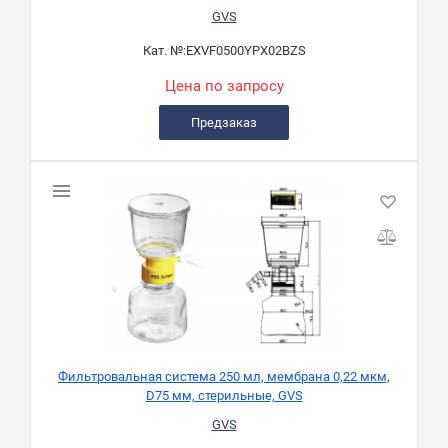
GVS
Кат. №:
EXVF0500YPX02BZS
Цена по запросу
Предзаказ
Фильтровальная система 250 мл, мембрана 0,22 мкм,
D75 мм, стерильные, GVS
GVS