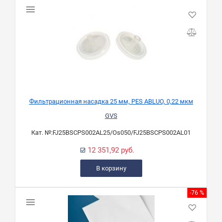
Фильтрационная насадка 25 мм, PES ABLUO, 0,22 мкм
GVS
Кат. №:
FJ25BSCPS002AL25/Os050/FJ25BSCPS002AL01
12 351,92 руб.
В корзину
-76 %