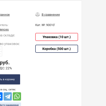
итель:
Кат. №:
90010'
iences
на складе:
Упаковка (10 шт.)
во упаковок
:
Коробка (500 шт.)
руб.
ДС:
22%
ь в корзину
в соц. сетях:
Часто задаваемые