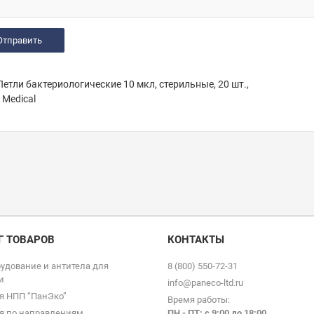
етли бактериологические 10 мкл, стерильные, 20 шт.,
. Medical
Г ТОВАРОВ
КОНТАКТЫ
удование и антитела для
8 (800) 550-72-31
и
info@paneco-ltd.ru
я НПП “ПанЭко”
Время работы:
я по направлениям
ПН - ПТ: с 9
:00 до 18:00