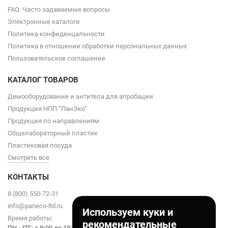
FAQ: Часто задаваемые вопросы
Электронные каталоги
Политика конфиденцальности
Политика в отношении обработки персональных данных
Пользовательское соглашение
КАТАЛОГ ТОВАРОВ
Демооборудование и антитела для апробации
Продукция НПП “ПанЭко”
Продукция по направлениям
Общелабораторный пластик
Пластиковая посуда
Смотреть все
КОНТАКТЫ
8 (800) 550-72-31
info@paneco-ltd.ru
Используем куки и
Время работы:
рекомендательные
ПН - ПТ: с 9
:00 до 18:00