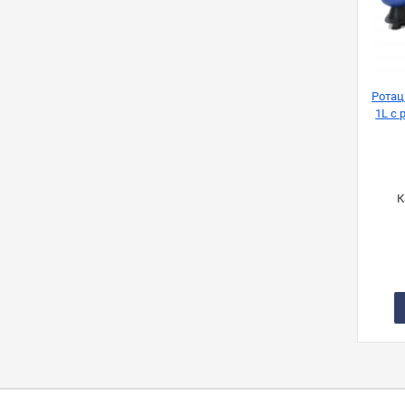
Ротац
1L с
К