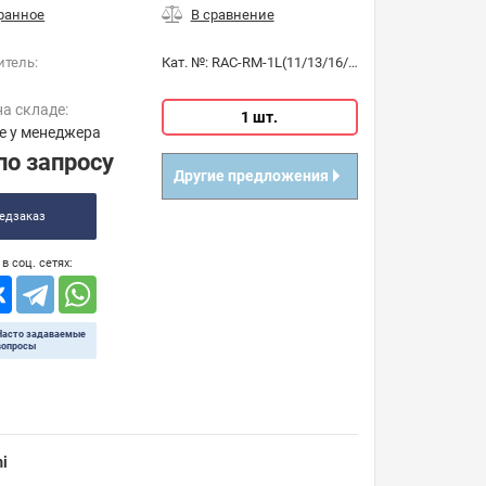
итель:
Кат. №:
RAC-RM-1L(11/13/16/30мм)
на складе:
1 шт.
е у менеджера
по запросу
Другие предложения
едзаказ
в соц. сетях:
Часто задаваемые
вопросы
i