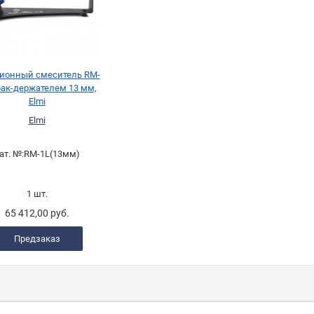
ионный смеситель RM-
 рак-держателем 13 мм,
Elmi
Elmi
ат. №:
RM-1L(13мм)
1 шт.
65 412,00 руб.
Предзаказ