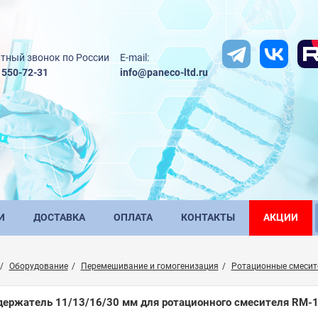
тный звонок по России
E-mail:
) 550-72-31
info@paneco-ltd.ru
И
ДОСТАВКА
ОПЛАТА
КОНТАКТЫ
АКЦИИ
Оборудование
Перемешивание и гомогенизация
Ротационные смесит
держатель 11/13/16/30 мм для ротационного смесителя RM-1L