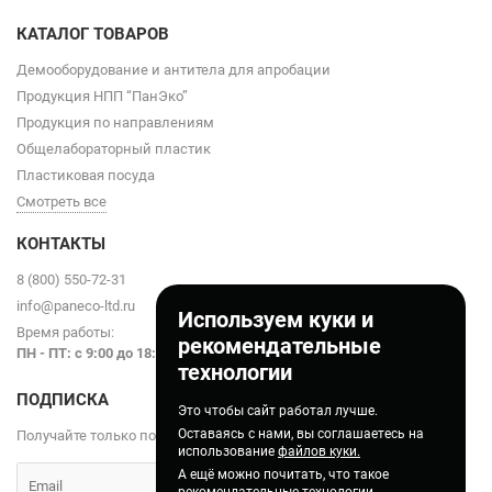
КАТАЛОГ ТОВАРОВ
Демооборудование и антитела для апробации
Продукция НПП “ПанЭко”
Продукция по направлениям
Общелабораторный пластик
Пластиковая посуда
Смотреть все
КОНТАКТЫ
8 (800) 550-72-31
info@paneco-ltd.ru
Используем куки и
Время работы:
рекомендательные
ПН - ПТ: с 9
:00 до 18:00
технологии
ПОДПИСКА
Это чтобы сайт работал лучше.
Оставаясь с нами, вы соглашаетесь на
Получайте только полезные статьи!
использование
файлов куки.
А ещё можно почитать, что такое