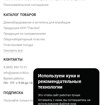
Пользовательское соглашение
КАТАЛОГ ТОВАРОВ
Демооборудование и антитела для апробации
Продукция НПП “ПанЭко”
Продукция по направлениям
Общелабораторный пластик
Пластиковая посуда
Смотреть все
КОНТАКТЫ
8 (800) 550-72-31
info@paneco-ltd.ru
Используем куки и
Время работы:
рекомендательные
ПН - ПТ: с 9
:00 до 18:00
технологии
ПОДПИСКА
Это чтобы сайт работал лучше.
Оставаясь с нами, вы соглашаетесь на
Получайте только полезные статьи!
использование
файлов куки.