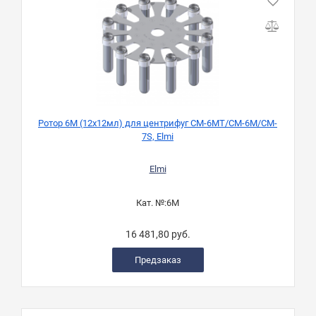
Ротор 6M (12х12мл) для центрифуг CM-6MT/CM-6M/CM-
Ротор
7S, Elmi
Elmi
Кат. №:
6M
16 481,80 руб.
Предзаказ