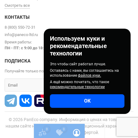
Смотреть все
КОНТАКТЫ
8 (800) 550-72-31
info@paneco-ltd.ru
Используем куки и
Время работы:
рекомендательные
ПН - ПТ: с 9
:00 до 18:00
технологии
ПОДПИСКА
Это чтобы сайт работал лучше.
Оставаясь с нами, вы соглашаетесь на
Получайте только полезные статьи!
использование
файлов куки.
А ещё можно почитать, что такое
рекомендательные технологии
ОК
© 2026
PanEco company. Информация о ценах на товары на
нашем сайте носит справочно-информационный характер и не
0
0
является публичной офертой.