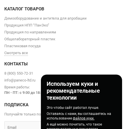
КАТАЛОГ ТОВАРОВ
Демооборудование и антитела для апробации
Продукция НПП “ПанЭко”
Продукция по направлениям
Общелабораторный пластик
Пластиковая посуда
Смотреть все
КОНТАКТЫ
8 (800) 550-72-31
info@paneco-ltd.ru
Используем куки и
Время работы:
рекомендательные
ПН - ПТ: с 9
:00 до 18:00
технологии
ПОДПИСКА
Это чтобы сайт работал лучше.
Оставаясь с нами, вы соглашаетесь на
Получайте только полезные статьи!
использование
файлов куки.
А ещё можно почитать, что такое