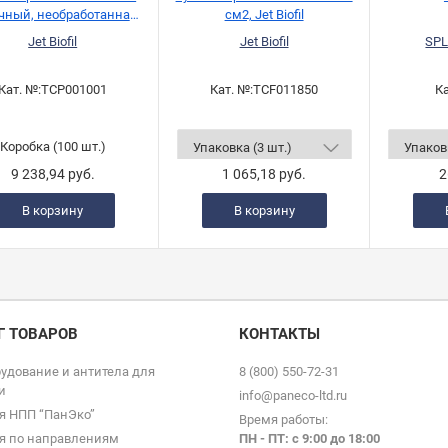
чный, необработанная
см2, Jet Biofil
верхность, Jet Biofil
Jet Biofil
Jet Biofil
SPL
Кат. №:
TCP001001
Кат. №:
TCF011850
Ка
Коробка (100 шт.)
9 238,94 руб.
1 065,18 руб.
2
В корзину
В корзину
Г ТОВАРОВ
КОНТАКТЫ
удование и антитела для
8 (800) 550-72-31
и
info@paneco-ltd.ru
я НПП “ПанЭко”
Время работы:
я по направлениям
ПН - ПТ: с 9
:00 до 18:00