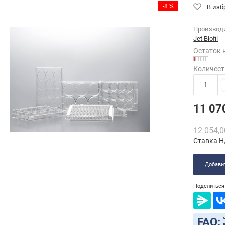
-8 %
Производ
Jet Biofil
Остаток 
Количест
11 07
12 054,0
Ставка Н
Добавит
Поделиться 
FAQ: