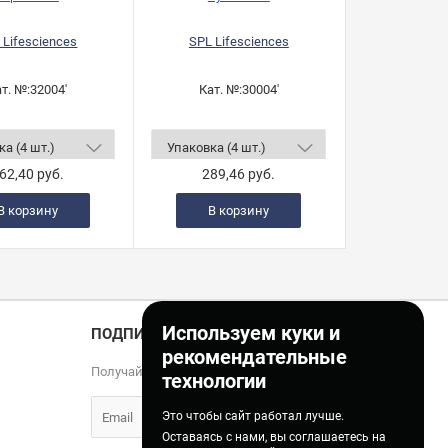
 Lifesciences
SPL Lifesciences
т. №:
32004'
Кат. №:
30004'
62,40 руб.
289,46 руб.
В корзину
В корзину
Используем куки и
ПОДПИСКА
рекомендательные
Получайте только полезные статьи!
технологии
Это чтобы сайт работал лучше.
Оставаясь с нами, вы соглашаетесь на