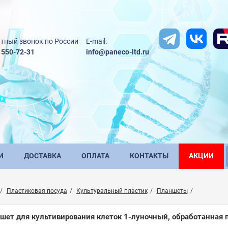
тный звонок по России
E-mail:
) 550-72-31
info@paneco-ltd.ru
И
ДОСТАВКА
ОПЛАТА
КОНТАКТЫ
АКЦИИ
Пластиковая посуда
Культуральный пластик
Планшеты
шет для культивирования клеток 1-луночный, обработанная пов