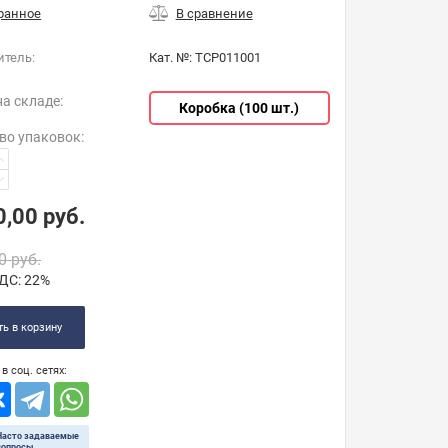
итель:
Кат. №:
TCP011001
на складе:
Коробка (100 шт.)
во упаковок
:
0,00
руб.
0
руб.
ДС:
22%
ь в корзину
в соц. сетях:
Часто задаваемые
вопросы