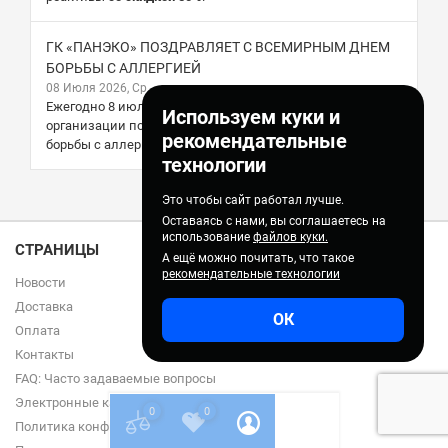
ГК «ПАНЭКО» ПОЗДРАВЛЯЕТ С ВСЕМИРНЫМ ДНЕМ
БОРЬБЫ С АЛЛЕРГИЕЙ
08 Июля 2026, Ср
Ежегодно 8 июля по инициативе Всемирной
Используем куки и
организации по аллергии отмечается Всемирный день
рекомендательные
борьбы с аллергией.
технологии
Это чтобы сайт работал лучше.
Оставаясь с нами, вы соглашаетесь на
использование
файлов куки.
СТРАНИЦЫ
А ещё можно почитать, что такое
рекомендательные технологии
Новости
Доставка
ОК
Оплата
Контакты
FAQ: Часто задаваемые вопросы
Электронные каталоги
0
0
Политика конфиденцальности