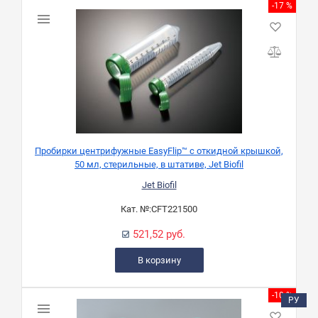
-17 %
Пробирки центрифужные EasyFlip™ с откидной крышкой,
50 мл, стерильные, в штативе, Jet Biofil
Jet Biofil
Кат. №:
CFT221500
521,52 руб.
В корзину
-10 %
РУ