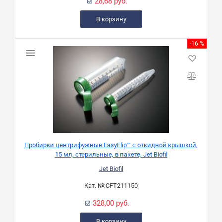
28,68 руб.
В корзину
-16 %
Пробирки центрифужные EasyFlip™ с откидной крышкой,
15 мл, стерильные, в пакете, Jet Biofil
Jet Biofil
Кат. №:
CFT211150
328,00 руб.
В корзину