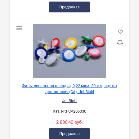
Предзаказ
Фильтровальная насадка, 0,22 мкм, 30 мм, ацетат
целлюлозы (CA), Jet Biofil
Jet Biofil
Кат. №:
FCA206030
2 886,40 руб.
Предзаказ