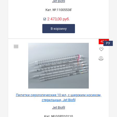
Jet Biofil
Кат. №:
11005538'
2 473,00 руб.
В корзину
-42 %
РУ
Пипетки серологические 10 мл, с широким носиком,
стерильные, Jet Biofil
Jet Biofil
Кат. №:
GSP010110