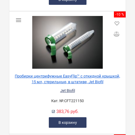
-10 %
Пробирки центрифужные EasyFlip™ с откидной крышкой,
15 мл, стерильные, в штативе, Jet Biofil
Jet Biofil
Кат. №:
CFT221150
383,76 руб.
В корзину