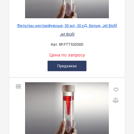
Фильтры центрифужные, 50 мл, 30 кД, белые, Jet Biofil
Jet Biofil
Кат. №:
FTT530500
Цена по запросу
Предзаказ