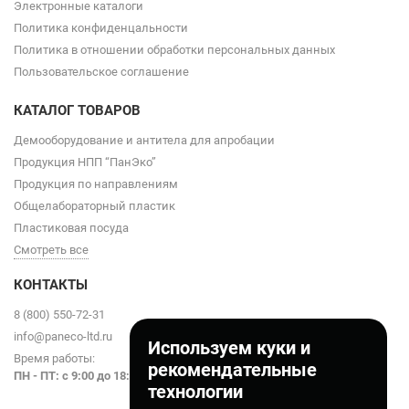
Электронные каталоги
Политика конфиденцальности
Политика в отношении обработки персональных данных
Пользовательское соглашение
КАТАЛОГ ТОВАРОВ
Демооборудование и антитела для апробации
Продукция НПП “ПанЭко”
Продукция по направлениям
Общелабораторный пластик
Пластиковая посуда
Смотреть все
КОНТАКТЫ
8 (800) 550-72-31
info@paneco-ltd.ru
Используем куки и
Время работы:
рекомендательные
ПН - ПТ: с 9
:00 до 18:00
технологии