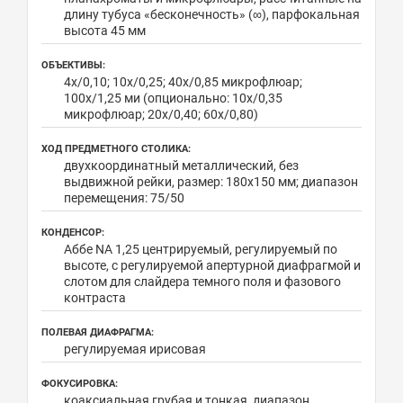
длину тубуса «бесконечность» (∞), парфокальная
высота 45 мм
ОБЪЕКТИВЫ:
4x/0,10; 10x/0,25; 40x/0,85 микрофлюар;
100x/1,25 ми (опционально: 10х/0,35
микрофлюар; 20х/0,40; 60х/0,80)
ХОД ПРЕДМЕТНОГО СТОЛИКА:
двухкоординатный металлический, без
выдвижной рейки, размер: 180х150 мм; диапазон
перемещения: 75/50
КОНДЕНСОР:
Аббе NA 1,25 центрируемый, регулируемый по
высоте, с регулируемой апертурной диафрагмой и
слотом для слайдера темного поля и фазового
контраста
ПОЛЕВАЯ ДИАФРАГМА:
регулируемая ирисовая
ФОКУСИРОВКА:
коаксиальная грубая и тонкая, диапазон