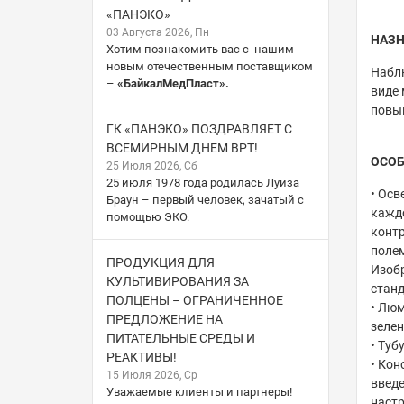
«ПАНЭКО»
03 Августа 2026, Пн
НАЗ
Хотим познакомить вас с нашим
новым отечественным поставщиком
Наблю
–
«БайкалМедПласт».
виде 
повы
ГК «ПАНЭКО» ПОЗДРАВЛЯЕТ С
ВСЕМИРНЫМ ДНЕМ ВРТ!
ОСО
25 Июля 2026, Сб
25 июля 1978 года родилась Луиза
• Осв
Браун – первый человек, зачатый с
кажд
помощью ЭКО.
контр
полем
ПРОДУКЦИЯ ДЛЯ
Изобр
КУЛЬТИВИРОВАНИЯ ЗА
станд
ПОЛЦЕНЫ – ОГРАНИЧЕННОЕ
• Люм
ПРЕДЛОЖЕНИЕ НА
зелен
ПИТАТЕЛЬНЫЕ СРЕДЫ И
• Туб
РЕАКТИВЫ!
• Кон
15 Июля 2026, Ср
введе
Уважаемые клиенты и партнеры!
настр