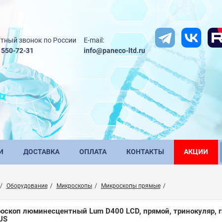
тный звонок по России
E-mail:
) 550-72-31
info@paneco-ltd.ru
И
ДОСТАВКА
ОПЛАТА
КОНТАКТЫ
АКЦИИ
Оборудование
Микроскопы
Микроскопы прямые
оскоп люминесцентный Lum D400 LCD, прямой, тринокуляр, гало
US