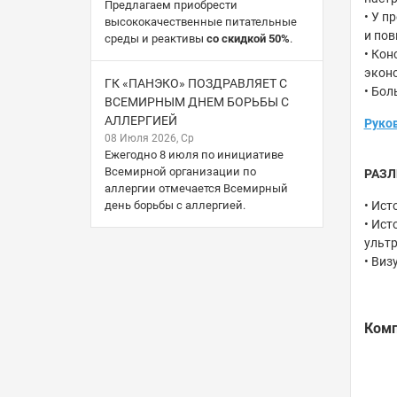
Предлагаем приобрести
• У п
высококачественные питательные
и пов
среды и реактивы
со скидкой 50%
.
• Кон
эконо
ГК «ПАНЭКО» ПОЗДРАВЛЯЕТ С
• Бол
ВСЕМИРНЫМ ДНЕМ БОРЬБЫ С
АЛЛЕРГИЕЙ
Руков
08 Июля 2026, Ср
Ежегодно 8 июля по инициативе
Всемирной организации по
РАЗЛ
аллергии отмечается Всемирный
день борьбы с аллергией.
• Ист
• Ист
ульт
• Виз
Комп