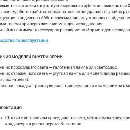
редметного столика отсутствует выдвижная зубчатая рейка по оси 
ышает удобство работы: пользователь не поцарапает случайно руку
струкция конденсора Аббе предусматривает установку слайдера те
мит время при переключении методов исследования.
ьшой ассортимент аксессуаров расширяет выбор методов исследов
одство по эксплуатации
ИЧИЯ МОДЕЛЕЙ ВНУТРИ СЕРИИ
очник проходящего света — галогенная лампа или светодиод.
очник отраженного света — ртутная лампа или 4 светодиода разных
рафиолетовый).
уальная насадка: тринокулярная, тринокулярная с камерой или с 
лектация
Штатив с источником проходящего света, механизмом фокусир
конденсора и револьвером объективов