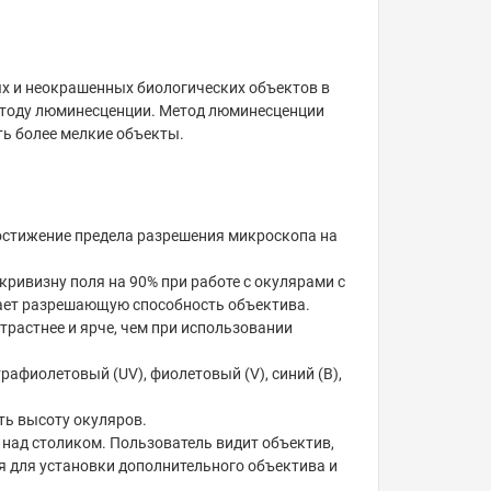
х и неокрашенных биологических объектов в
методу люминесценции. Метод люминесценции
ь более мелкие объекты.
достижение предела разрешения микроскопа на
ивизну поля на 90% при работе с окулярами с
шает разрешающую способность объектива.
трастнее и ярче, чем при использовании
афиолетовый (UV), фиолетовый (V), синий (B),
ть высоту окуляров.
 над столиком. Пользователь видит объектив,
ся для установки дополнительного объектива и