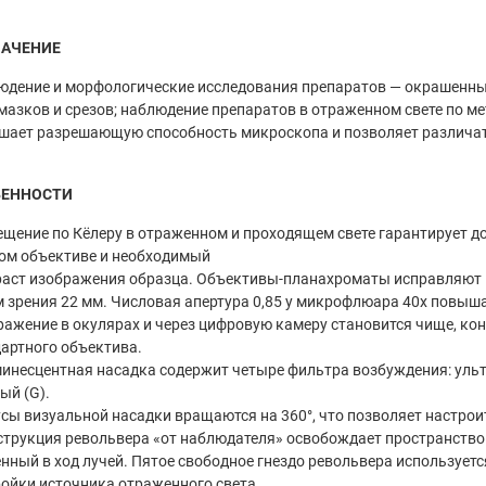
НАЧЕНИЕ
дение и морфологические исследования препаратов — окрашенны
мазков и срезов; наблюдение препаратов в отраженном свете по 
шает разрешающую способность микроскопа и позволяет различат
БЕННОСТИ
ещение по Кёлеру в отраженном и проходящем свете гарантирует 
ом объективе и необходимый
аст изображения образца. Объективы-планахроматы исправляют кр
 зрения 22 мм. Числовая апертура 0,85 у микрофлюара 40х повы
ажение в окулярах и через цифровую камеру становится чище, кон
артного объектива.
инесцентная насадка содержит четыре фильтра возбуждения: ультр
ый (G).
усы визуальной насадки вращаются на 360°, что позволяет настрои
струкция револьвера «от наблюдателя» освобождает пространство
нный в ход лучей. Пятое свободное гнездо револьвера использует
ойки источника отраженного света.