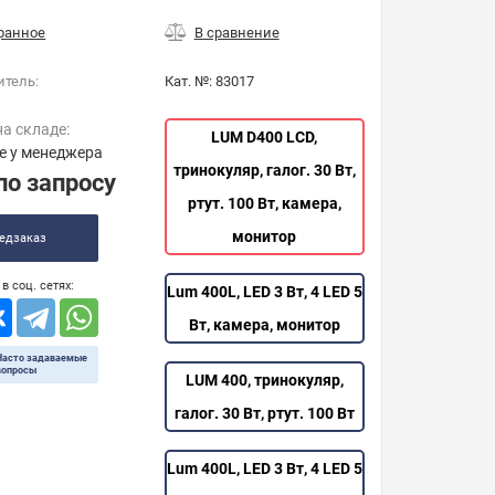
итель:
Кат. №:
83017
на складе:
LUM D400 LCD,
е у менеджера
тринокуляр, галог. 30 Вт,
по запросу
ртут. 100 Вт, камера,
монитор
едзаказ
в соц. сетях:
Lum 400L, LED 3 Вт, 4 LED 5
Вт, камера, монитор
Часто задаваемые
вопросы
LUM 400, тринокуляр,
галог. 30 Вт, ртут. 100 Вт
Lum 400L, LED 3 Вт, 4 LED 5