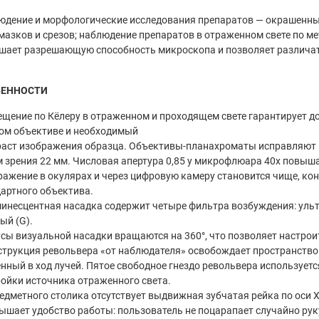
дение и морфологические исследования препаратов — окрашенны
мазков и срезов; наблюдение препаратов в отраженном свете по 
шает разрешающую способность микроскопа и позволяет различат
БЕННОСТИ
ещение по Кёлеру в отраженном и проходящем свете гарантирует 
ом объективе и необходимый
аст изображения образца. Объективы-планахроматы исправляют кр
 зрения 22 мм. Числовая апертура 0,85 у микрофлюара 40х повы
ажение в окулярах и через цифровую камеру становится чище, кон
артного объектива.
инесцентная насадка содержит четыре фильтра возбуждения: ультр
ый (G).
усы визуальной насадки вращаются на 360°, что позволяет настрои
струкция револьвера «от наблюдателя» освобождает пространство
нный в ход лучей. Пятое свободное гнездо револьвера использует
ойки источника отраженного света.
редметного столика отсутствует выдвижная зубчатая рейка по оси 
ышает удобство работы: пользователь не поцарапает случайно руку