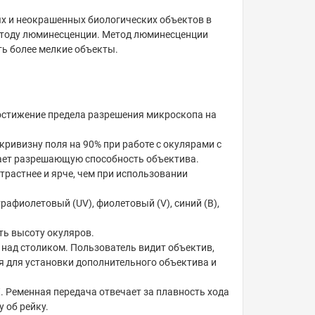
х и неокрашенных биологических объектов в
методу люминесценции. Метод люминесценции
ь более мелкие объекты.
достижение предела разрешения микроскопа на
ивизну поля на 90% при работе с окулярами с
шает разрешающую способность объектива.
трастнее и ярче, чем при использовании
афиолетовый (UV), фиолетовый (V), синий (B),
ть высоту окуляров.
 над столиком. Пользователь видит объектив,
ся для установки дополнительного объектива и
Х. Ременная передача отвечает за плавность хода
 об рейку.