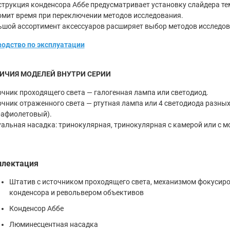
струкция конденсора Аббе предусматривает установку слайдера те
мит время при переключении методов исследования.
ьшой ассортимент аксессуаров расширяет выбор методов исследов
одство по эксплуатации
ИЧИЯ МОДЕЛЕЙ ВНУТРИ СЕРИИ
очник проходящего света — галогенная лампа или светодиод.
очник отраженного света — ртутная лампа или 4 светодиода разных
рафиолетовый).
уальная насадка: тринокулярная, тринокулярная с камерой или с 
лектация
Штатив с источником проходящего света, механизмом фокусир
конденсора и револьвером объективов
Конденсор Аббе
Люминесцентная насадка