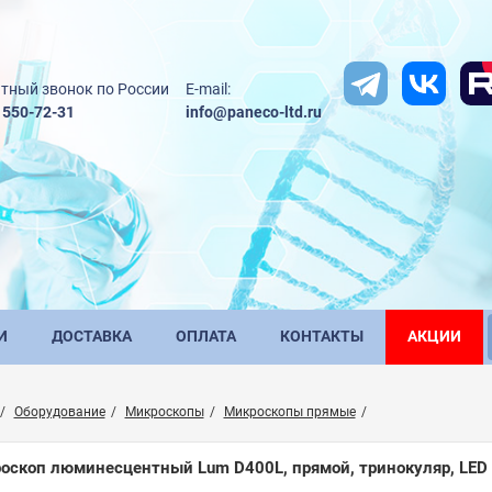
тный звонок по России
E-mail:
) 550-72-31
info@paneco-ltd.ru
И
ДОСТАВКА
ОПЛАТА
КОНТАКТЫ
АКЦИИ
Оборудование
Микроскопы
Микроскопы прямые
оскоп люминесцентный Lum D400L, прямой, тринокуляр, LED 3