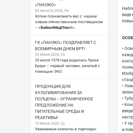
«ПАНЭКО»
Наблю
03 Августа 2026, Пн
виде 
Хотим познакомить вас с нашим
повы
новым отечественным поставщиком
–
«БайкалМедПласт».
ОСО
ГК «ПАНЭКО» ПОЗДРАВЛЯЕТ С
• Осв
ВСЕМИРНЫМ ДНЕМ ВРТ!
кажд
25 Июля 2026, Сб
25 июля 1978 года родилась Луиза
контр
Браун – первый человек, зачатый с
полем
помощью ЭКО.
Изобр
станд
• Люм
ПРОДУКЦИЯ ДЛЯ
зелен
КУЛЬТИВИРОВАНИЯ ЗА
• Туб
ПОЛЦЕНЫ – ОГРАНИЧЕННОЕ
• Кон
ПРЕДЛОЖЕНИЕ НА
введе
ПИТАТЕЛЬНЫЕ СРЕДЫ И
настр
РЕАКТИВЫ!
• У п
15 Июля 2026, Ср
Уважаемые клиенты и партнеры!
и пов