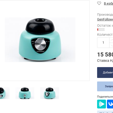
Производ
GenFollow
Остаток 
Количест
15 58
Ставка Н
Добавит
Запр
Поделиться 