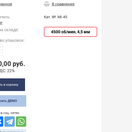
итель:
Кат. №:
MI-45
er
на складе:
4500 об/мин, 4,5 мм
во упаковок
:
0,00
руб.
ДС:
22%
ь в корзину
осить ДЕМО
в соц. сетях: