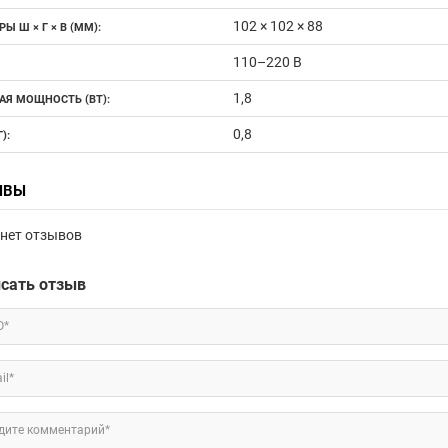
102 × 102 × 88
Ы Ш × Г × В (ММ):
110–220 В
1,8
АЯ МОЩНОСТЬ (ВТ):
0,8
):
ЫВЫ
нет отзывов
сать отзыв
О*
il*
дите комментарий*