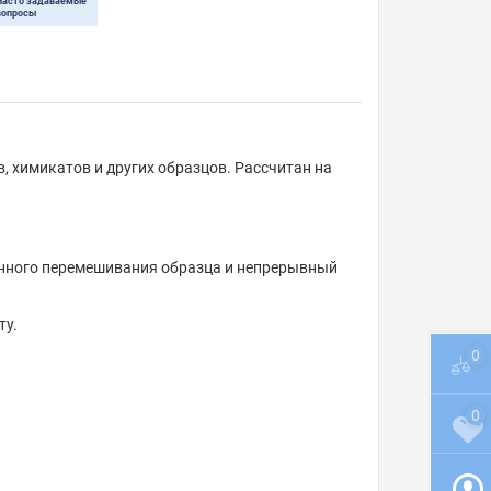
Часто задаваемые
вопросы
 химикатов и других образцов. Рассчитан на
нного перемешивания образца и непрерывный
ту.
0
0