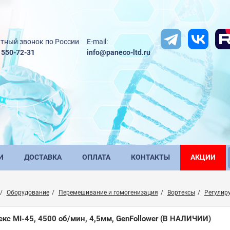
тный звонок по России
E-mail:
) 550-72-31
info@paneco-ltd.ru
И
ДОСТАВКА
ОПЛАТА
КОНТАКТЫ
АКЦИИ
Оборудование
Перемешивание и гомогенизация
Вортексы
Регулир
кс MI-45, 4500 об/мин, 4,5мм, GenFollower
(В НАЛИЧИИ)