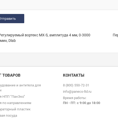
егулируемый вортекс MX-S, амплитуда 4 мм, 0-3000
Пе
мин, Dlab
Г ТОВАРОВ
КОНТАКТЫ
удование и антитела для
8 (800) 550-72-31
и
info@paneco-ltd.ru
я НПП “ПанЭко”
Время работы:
я по направлениям
ПН - ПТ: с 9
:00 до 18:00
раторный пластик
вая посуда