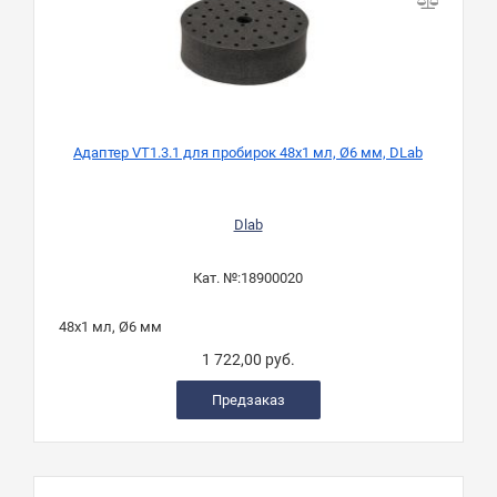
Адаптер VT1.3.1 для пробирок 48х1 мл, Ø6 мм, DLab
А
Dlab
Кат. №:
18900020
48х1 мл, Ø6 мм
1 722,00 руб.
Предзаказ