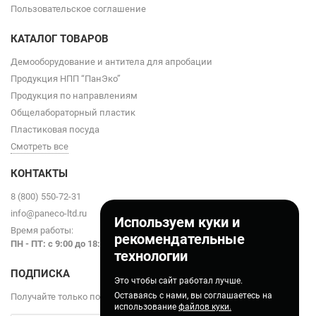
Пользовательское соглашение
КАТАЛОГ ТОВАРОВ
Демооборудование и антитела для апробации
Продукция НПП “ПанЭко”
Продукция по направлениям
Общелабораторный пластик
Пластиковая посуда
Смотреть все
КОНТАКТЫ
8 (800) 550-72-31
info@paneco-ltd.ru
Используем куки и
Время работы:
рекомендательные
ПН - ПТ: с 9
:00 до 18:00
технологии
ПОДПИСКА
Это чтобы сайт работал лучше.
Оставаясь с нами, вы соглашаетесь на
Получайте только полезные статьи!
использование
файлов куки.