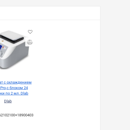
ат с охлаждением
Pro,с блоком 24
ки по 2 мл. Dlab
Dlab
62102100+18900403