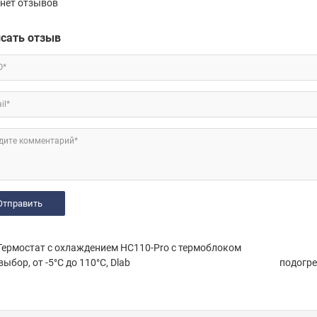
нет отзывов
сать отзыв
О*
il*
дите комментарий*
ермостат с охлаждением HC110-Pro с термоблоком
выбор, от -5°С до 110°С, Dlab
подогре