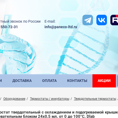
тный звонок по России
E-mail:
) 550-72-31
info@paneco-ltd.ru
И
ДОСТАВКА
ОПЛАТА
КОНТАКТЫ
АКЦИИ
Оборудование
Термостаты / инкубаторы
Твердотельные термостаты
остат твердотельный с охлаждением и подогреваемой крышко
евательным блоком 24х0,5 мл, от 0 до 100°С, Dlab