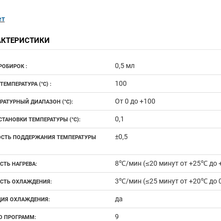
ет
АКТЕРИСТИКИ
0,5 мл
РОБИРОК :
100
ТЕМПЕРАТУРА (°С) :
От 0 до +100
РАТУРНЫЙ ДИАПАЗОН (°С):
0,1
СТАНОВКИ ТЕМПЕРАТУРЫ (°С):
±0,5
СТЬ ПОДДЕРЖАНИЯ ТЕМПЕРАТУРЫ
8℃/мин (≤20 минут от +25℃ до
СТЬ НАГРЕВА:
3℃/мин (≤25 минут от +20℃ до 
СТЬ ОХЛАЖДЕНИЯ:
да
ИЯ ОХЛАЖДЕНИЯ:
9
О ПРОГРАММ: