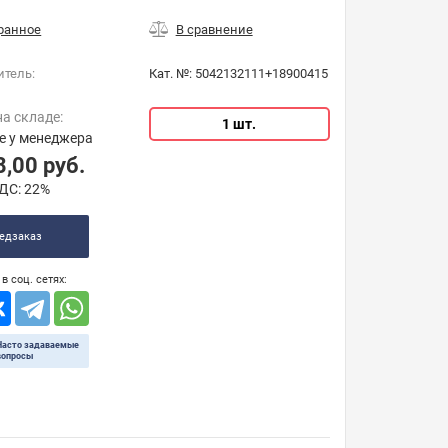
итель:
Кат. №:
5042132111+18900415
на складе:
1 шт.
е у менеджера
8,00
руб.
ДС:
22%
едзаказ
в соц. сетях:
Часто задаваемые
вопросы