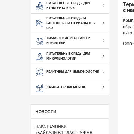
Тер
ПИТАТЕЛЬНЫЕ СРЕДЫ ДЛЯ
КУЛЬТУР КЛЕТОК
с на
ПИТАТЕЛЬНЫЕ СРЕДЫ И
Компа
РАСХОДНЫЕ МАТЕРИАЛЫ ДЛЯ
образ
ЭКО
питан
ХИМИЧЕСКИЕ РЕАКТИВЫ И
Осо
КРАСИТЕЛИ
ПИТАТЕЛЬНЫЕ СРЕДЫ ДЛЯ
МИКРОБИОЛОГИИ
РЕАКТИВЫ ДЛЯ ИММУНОЛОГИИ
ЛАБОРАТОРНАЯ МЕБЕЛЬ
НОВОСТИ
НАКОНЕЧНИКИ
«БАЙКАЛМЕДПЛАСТ» УЖЕ В