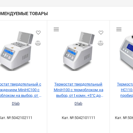
ОМЕНДУЕМЫЕ ТОВАРЫ
остат твердотельный с
Термостат твердотельный
Термост
аждением MiniHC100 с
MiniH100 с термоблоком на
HC110-
облоком на выбор, от 0
выбор, от t комн. +5°C до
пробир
до 100°С, Dlab
+100°C, Dlab
Dlab
Dlab
Кат. №:
5042102111
Кат. №:
5042101111
Кат. №:
50