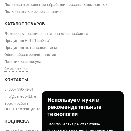
Политика в отношении обработки персональных данных
Пользовательское соглашение
КАТАЛОГ ТОВАРОВ
Демооборудование и антитела для апробации
Продукция НПП “ПанЭко”
Продукция по направлениям
Общелабораторный пластик
Пластиковая посуда
Смотреть все
КОНТАКТЫ
8 (800) 550-72-31
info@paneco-ltd.ru
Используем куки и
Время работы:
рекомендательные
ПН - ПТ: с 9
:00 до 18:00
технологии
ПОДПИСКА
Это чтобы сайт работал лучше.
Оставаясь с нами, вы соглашаетесь на
Получайте только полезные статьи!