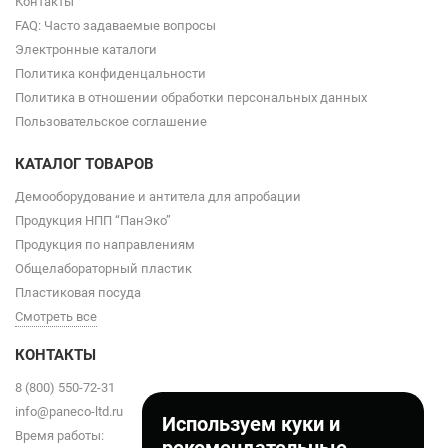
Контакты
FAQ: Часто задаваемые вопросы
Электронные каталоги
Политика конфиденцальности
Политика в отношении обработки персональных данных
Пользовательское соглашение
КАТАЛОГ ТОВАРОВ
Демооборудование и антитела для апробации
Продукция НПП “ПанЭко”
Продукция по направлениям
Общелабораторный пластик
Пластиковая посуда
Смотреть все
КОНТАКТЫ
8 (800) 550-72-31
info@paneco-ltd.ru
Используем куки и
Время работы: