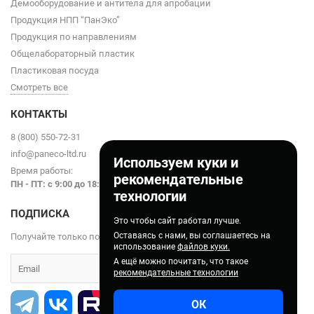
Демооборудование и антитела для апробации
Продукция НПП “ПанЭко”
Продукция по направлениям
Общелабораторный пластик
Пластиковая посуда
Смотреть все
КОНТАКТЫ
8 (800) 550-72-31
info@paneco-ltd.ru
Используем куки и
Время работы:
рекомендательные
ПН - ПТ: с 9
:00 до 18:00
технологии
ПОДПИСКА
Это чтобы сайт работал лучше.
Оставаясь с нами, вы соглашаетесь на
Получайте только полезные статьи!
использование
файлов куки.
А ещё можно почитать, что такое
рекомендательные технологии
ОК