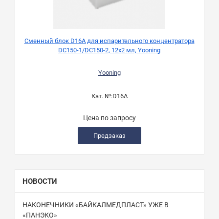
Сменный блок D16A для испарительного концентратора
С
DC150-1/DC150-2, 12х2 мл, Yooning
Yooning
Кат. №:
D16A
Цена по запросу
Предзаказ
НОВОСТИ
НАКОНЕЧНИКИ «БАЙКАЛМЕДПЛАСТ» УЖЕ В
«ПАНЭКО»