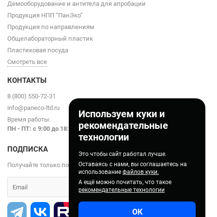
Демооборудование и антитела для апробации
Продукция НПП “ПанЭко”
Продукция по направлениям
Общелабораторный пластик
Пластиковая посуда
Смотреть все
КОНТАКТЫ
8 (800) 550-72-31
info@paneco-ltd.ru
Используем куки и
Время работы:
рекомендательные
ПН - ПТ: с 9
:00 до 18:00
технологии
ПОДПИСКА
Это чтобы сайт работал лучше.
Оставаясь с нами, вы соглашаетесь на
Получайте только полезные статьи!
использование
файлов куки.
А ещё можно почитать, что такое
рекомендательные технологии
ОК