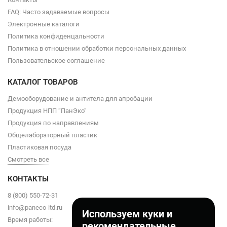
FAQ: Часто задаваемые вопросы
Электронные каталоги
Политика конфиденцальности
Политика в отношении обработки персональных данных
Пользовательское соглашение
КАТАЛОГ ТОВАРОВ
Демооборудование и антитела для апробации
Продукция НПП “ПанЭко”
Продукция по направлениям
Общелабораторный пластик
Пластиковая посуда
Смотреть все
КОНТАКТЫ
8 (800) 550-72-31
info@paneco-ltd.ru
Используем куки и
Время работы:
рекомендательные