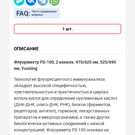
FAQ:
Часто задаваемые
вопросы
1 шт.
ОПИСАНИЕ
Флуориметр FD-100, 2 канала: 470/625 нм, 525/690
нм, Yooning
Технология
флуоресцентного
иммуноанализа
обладает
высокой
специфичностью
,
чувствительностью
и
практичностью
и
широко
используется
для
определения
нуклеиновых
кислот
(
ДНК-ДНК
,
олиго
-ДНК
,
РНК
)
,
белков
(
ферментов
,
рецепторов
,
антител
)
,
гормонов
,
лекарственных
препаратов
и
микроорганизмов
,
а
также
других
биологически
активных
соединений
с
низкой
концентрацией
.
Флуориметр
FD
-
100
основан
на