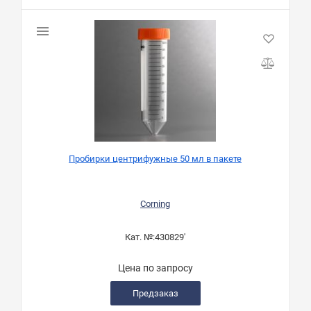
Пробирки центрифужные 50 мл в пакете
Corning
Кат. №:
430829'
Цена по запросу
Предзаказ