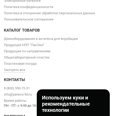
Электронные каталоги
Политика конфиденцальности
Политика в отношении обработки персональных данных
Пользовательское соглашение
КАТАЛОГ ТОВАРОВ
Демооборудование и антитела для апробации
Продукция НПП “ПанЭко”
Продукция по направлениям
Общелабораторный пластик
Пластиковая посуда
Смотреть все
КОНТАКТЫ
8 (800) 550-72-31
info@paneco-ltd.ru
Используем куки и
Время работы:
рекомендательные
ПН - ПТ: с 9
:00 до 18:00
технологии