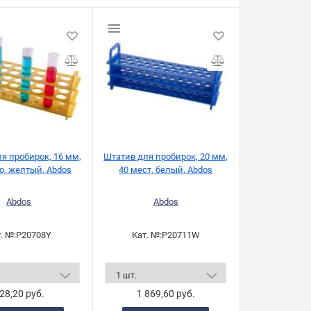
я пробирок, 16 мм,
Штатив для пробирок, 20 мм,
о, желтый, Abdos
40 мест, белый, Abdos
Abdos
Abdos
. №:
P20708Y
Кат. №:
P20711W
28,20 руб.
1 869,60 руб.