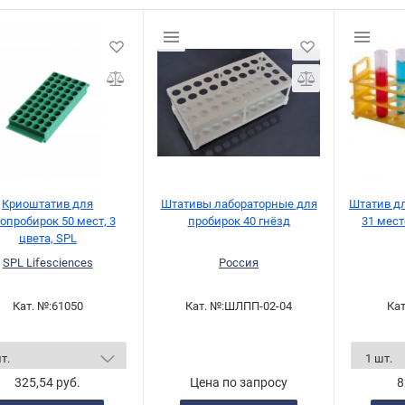
Криоштатив для
Штативы лабораторные для
Штатив дл
опробирок 50 мест, 3
пробирок 40 гнёзд
31 мест
цвета, SPL
SPL Lifesciences
Россия
Кат. №:
61050
Кат. №:
ШЛПП-02-04
Кат
325,54 руб.
Цена по запросу
8