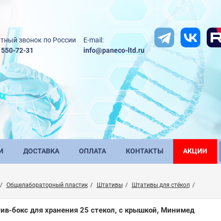
тный звонок по России
E-mail:
) 550-72-31
info@paneco-ltd.ru
И
ДОСТАВКА
ОПЛАТА
КОНТАКТЫ
АКЦИИ
Общелабораторный пластик
Штативы
Штативы для стёкол
ив-бокс для хранения 25 стекол, с крышкой, Минимед