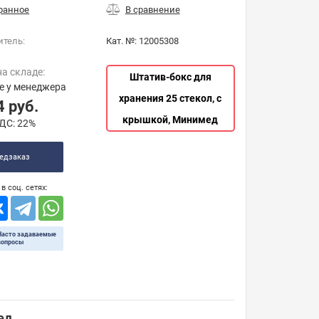
итель:
Кат. №:
12005308
на складе:
Штатив-бокс для
е у менеджера
хранения 25 стекол, с
4
руб.
крышкой, Минимед
ДС:
22%
едзаказ
в соц. сетях:
Часто задаваемые
вопросы
ед