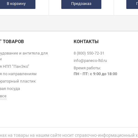
В корзину
Предзаказ
Г ТОВАРОВ
КОНТАКТЫ
удование и антитела для
8 (800) 550-72-31
и
info@paneco-ltd.ru
я НПП “ПанЭко”
Время работы:
я по направлениям
ПН - ПТ: с 9
:00 до 18:00
раторный пластик
вая посуда
 все
нах на товары на нашем сайте носит справочно-информационный ха