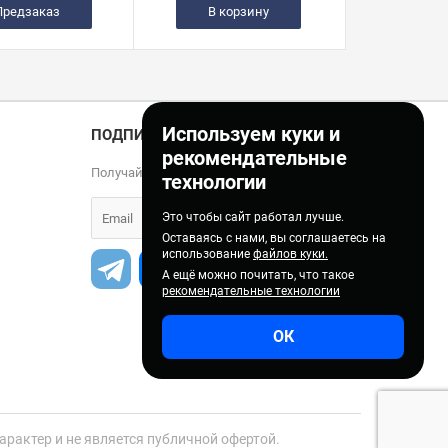
Предзаказ
В корзину
Используем куки и
ПОДПИСКА
рекомендательные
Получайте только полезные статьи!
технологии
Это чтобы сайт работал лучше.
Оставаясь с нами, вы соглашаетесь на
использование
файлов куки.
А ещё можно почитать, что такое
рекомендательные технологии
ОК
рактер и не является публичной офертой.