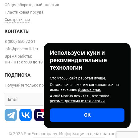
Общелабораторный пластик
Пластиковая посуда
Смотреть все
КОНТАКТЫ
8 (800) 550-72-31
info@paneco-ltd.ru
Используем куки и
Время работы:
рекомендательные
ПН - ПТ: с 9
:00 до 18:00
технологии
ПОДПИСКА
Это чтобы сайт работал лучше.
Оставаясь с нами, вы соглашаетесь на
Получайте только полезные статьи!
использование
файлов куки.
А ещё можно почитать, что такое
рекомендательные технологии
ОК
© 2026
PanEco company. Информация о ценах на товары на