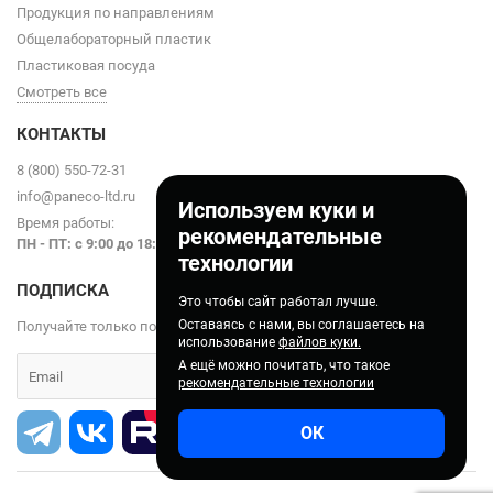
Продукция по направлениям
Общелабораторный пластик
Пластиковая посуда
Смотреть все
КОНТАКТЫ
8 (800) 550-72-31
info@paneco-ltd.ru
Используем куки и
Время работы:
рекомендательные
ПН - ПТ: с 9
:00 до 18:00
технологии
ПОДПИСКА
Это чтобы сайт работал лучше.
Оставаясь с нами, вы соглашаетесь на
Получайте только полезные статьи!
использование
файлов куки.
А ещё можно почитать, что такое
рекомендательные технологии
ОК