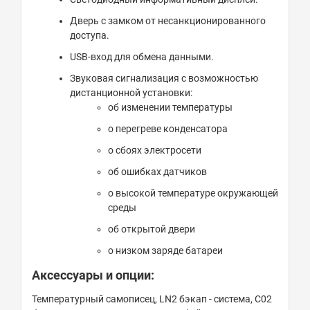
Дверь с замком от несанкционированного
доступа.
USB-вход для обмена данными.
Звуковая сигнализация с возможностью
дистанционной установки:
об изменении температуры
о перегреве конденсатора
о сбоях электросети
об ошибках датчиков
о высокой температуре окружающей
среды
об открытой двери
о низком заряде батареи
Аксессуары и опции:
Температурный самописец, LN2 бэкап - система, С02