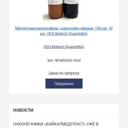
Магнитные микросферы, коричнево-чёрныe, 150 нм, 10
мл, VDO Biotech (QuantoBio)
VDO Biotech (QuantoBio)
Кат. №:
MS02H.10ml
Цена по запросу
Предзаказ
НОВОСТИ
НАКОНЕЧНИКИ «БАЙКАЛМЕДПЛАСТ» УЖЕ В