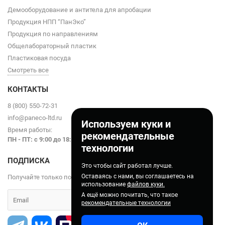
Демооборудование и антитела для апробации
Продукция НПП “ПанЭко”
Продукция по направлениям
Общелабораторный пластик
Пластиковая посуда
Смотреть все
КОНТАКТЫ
8 (800) 550-72-31
info@paneco-ltd.ru
Используем куки и
Время работы:
рекомендательные
ПН - ПТ: с 9
:00 до 18:00
технологии
ПОДПИСКА
Это чтобы сайт работал лучше.
Оставаясь с нами, вы соглашаетесь на
Получайте только полезные статьи!
использование
файлов куки.
А ещё можно почитать, что такое
рекомендательные технологии