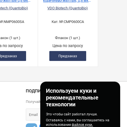
о-желтые 0,6 мкм,
коричнево-желтые, 0,6 мкм,
л, VDO Biotech
10 мл, VDO Biotech
tech (QuantoBio)
VDO Biotech (QuantoBio)
QuantoBio)
(QuantoBio)
 №:
NMP0600SA
Кат. №:
CMP0600CA
акон (1 шт.)
Флакон (1 шт.)
а по запросу
Цена по запросу
Предзаказ
Предзаказ
Используем куки и
ПОДПИСКА
рекомендательные
Получайте только полезные статьи!
технологии
Это чтобы сайт работал лучше.
Оставаясь с нами, вы соглашаетесь на
использование
файлов куки.