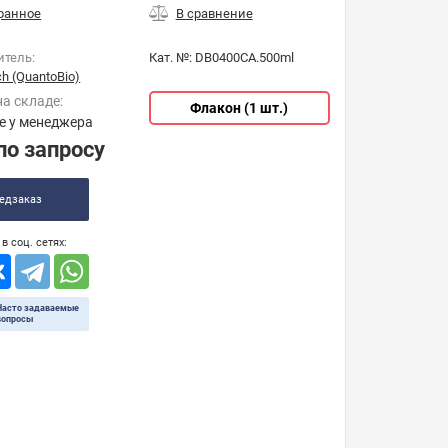
итель:
Кат. №:
DB0400CA.500ml
h (QuantoBio)
на складе:
Флакон (1 шт.)
е у менеджера
по запросу
едзаказ
в соц. сетях:
Часто задаваемые
вопросы