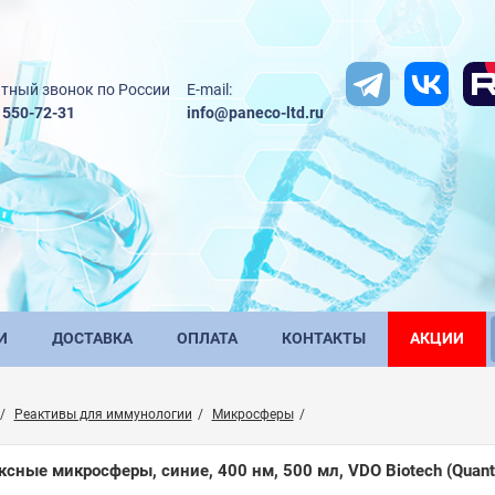
тный звонок по России
E-mail:
) 550-72-31
info@paneco-ltd.ru
И
ДОСТАВКА
ОПЛАТА
КОНТАКТЫ
АКЦИИ
Реактивы для иммунологии
Микросферы
ксные микросферы, синие, 400 нм, 500 мл, VDO Biotech (Quant