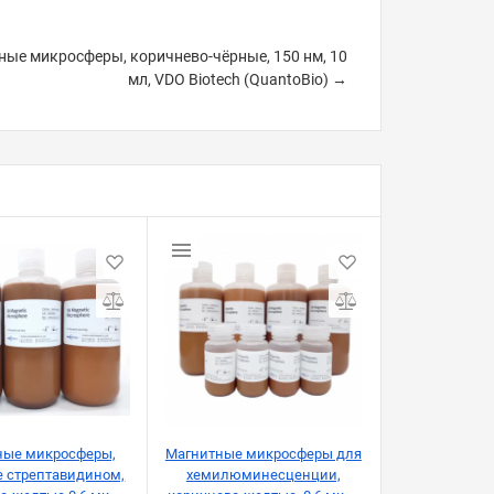
ные микросферы, коричнево-чёрныe, 150 нм, 10
мл, VDO Biotech (QuantoBio) →
ные микросферы,
Магнитные микросферы для
 стрептавидином,
хемилюминесценции,