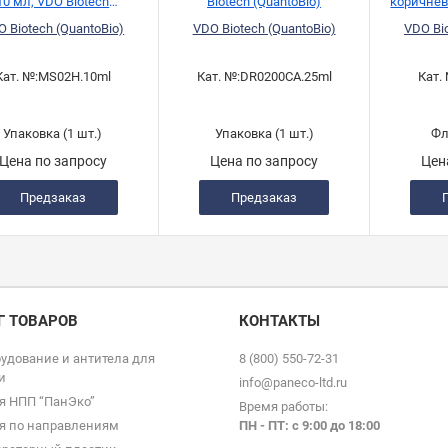
10 мл, VDO Biotech
Biotech (QuantoBio)
коричнев
(QuantoBio)
10 м
 Biotech (QuantoBio)
VDO Biotech (QuantoBio)
VDO Bio
(
Кат. №:
MS02H.10ml
Кат. №:
DR0200CA.25ml
Кат.
Упаковка (1 шт.)
Упаковка (1 шт.)
Фл
Цена по запросу
Цена по запросу
Цен
Предзаказ
Предзаказ
Г ТОВАРОВ
КОНТАКТЫ
удование и антитела для
8 (800) 550-72-31
и
info@paneco-ltd.ru
я НПП “ПанЭко”
Время работы:
я по направлениям
ПН - ПТ: с 9
:00 до 18:00