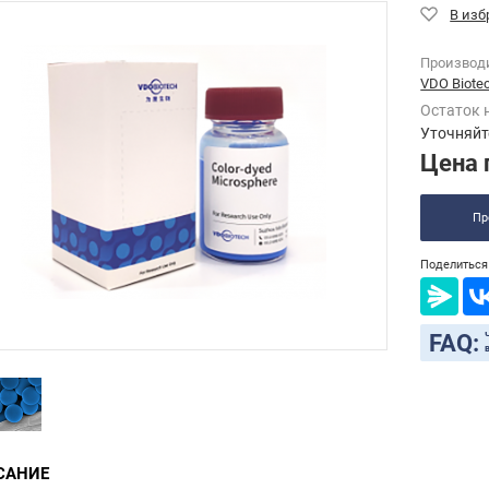
Производ
VDO Biotec
Остаток 
Уточняйт
Цена 
Пр
Поделиться 
FAQ:
САНИЕ