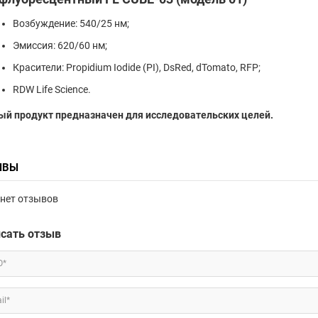
Возбуждение: 540/25 нм;
Эмиссия: 620/60 нм;
Красители: Propidium Iodide (PI), DsRed, dTomato, RFP;
RDW Life Science.
ый продукт предназначен для исследовательских целей.
ЫВЫ
нет отзывов
сать отзыв
О*
il*