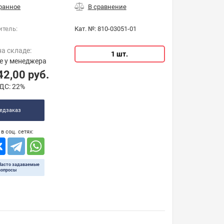
итель:
Кат. №:
810-03051-01
на складе:
1 шт.
е у менеджера
42,00
руб.
ДС:
22%
едзаказ
в соц. сетях:
Часто задаваемые
вопросы