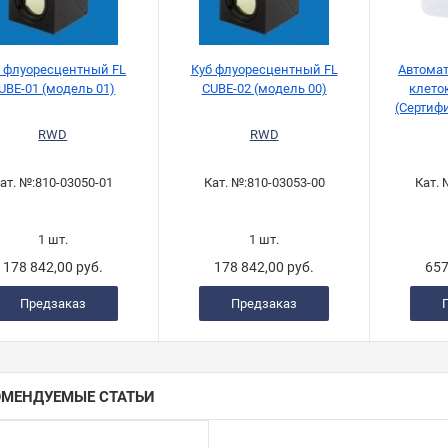
б флуоресцентный FL
Куб флуоресцентный FL
Автомат
UBE-01 (модель 01)
CUBE-02 (модель 00)
клето
(Сертиф
FDA 
RWD
RWD
ат. №:
810-03050-01
Кат. №:
810-03053-00
Кат. 
1 шт.
1 шт.
178 842,00 руб.
178 842,00 руб.
657
Предзаказ
Предзаказ
ОМЕНДУЕМЫЕ СТАТЬИ