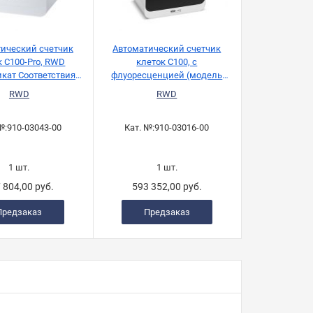
ический счетчик
Автоматический счетчик
к C100-Pro, RWD
клеток C100, с
икат Соответствия
флуоресценцией (модель
21 CFR Part 11)
00), RWD
RWD
RWD
№:
910-03043-00
Кат. №:
910-03016-00
1 шт.
1 шт.
 804,00 руб.
593 352,00 руб.
Предзаказ
Предзаказ