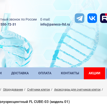
тный звонок по России
E-mail:
) 550-72-31
info@paneco-ltd.ru
И
ДОСТАВКА
ОПЛАТА
КОНТАКТЫ
АКЦИИ
Оборудование
Счётчики клеток
Аксессуары для счетчиков клеток
флуоресцентный FL CUBE-03 (модель 01)