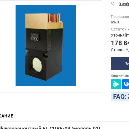
Производ
RWD
Остаток 
Уточняйт
178 8
Ставка Н
Пр
Поделиться 
FAQ:
САНИЕ
 флуоресцентный FL CUBE-03 (модель 01)