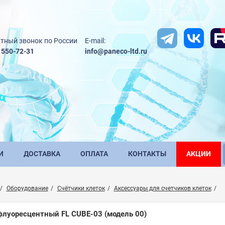
тный звонок по России
E-mail:
) 550-72-31
info@paneco-ltd.ru
И
ДОСТАВКА
ОПЛАТА
КОНТАКТЫ
АКЦИИ
Оборудование
Счётчики клеток
Аксессуары для счетчиков клеток
флуоресцентный FL CUBE-03 (модель 00)