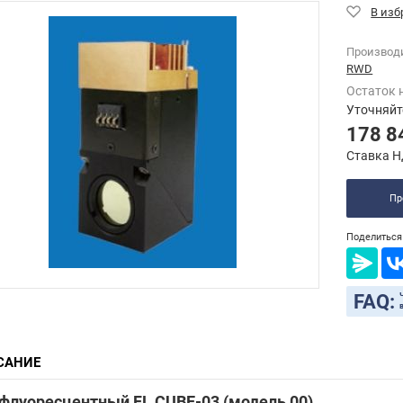
Производ
RWD
Остаток 
Уточняйт
178 8
Ставка Н
Пр
Поделиться 
FAQ:
САНИЕ
 флуоресцентный FL CUBE-03 (модель 00)