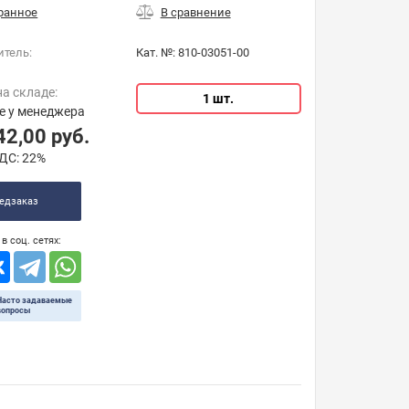
итель:
Кат. №:
810-03051-00
на складе:
1 шт.
е у менеджера
42,00
руб.
ДС:
22%
едзаказ
в соц. сетях:
Часто задаваемые
вопросы