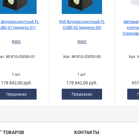
б флуоресцентный FL
Куб флуоресцентный FL
Автомат
UBE-01 (модель 01)
CUBE-02 (модель 00)
клето
(Сертиф
FDA 
RWD
RWD
ат. №:
810-03050-01
Кат. №:
810-03053-00
Кат. 
1 шт.
1 шт.
178 842,00 руб.
178 842,00 руб.
657
Предзаказ
Предзаказ
Г ТОВАРОВ
КОНТАКТЫ