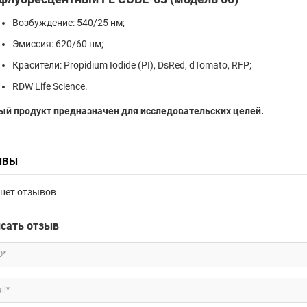
Возбуждение: 540/25 нм;
Эмиссия: 620/60 нм;
Красители: Propidium Iodide (PI), DsRed, dTomato, RFP;
RDW Life Science.
ый продукт предназначен для исследовательских целей.
ЫВЫ
нет отзывов
сать отзыв
О*
il*