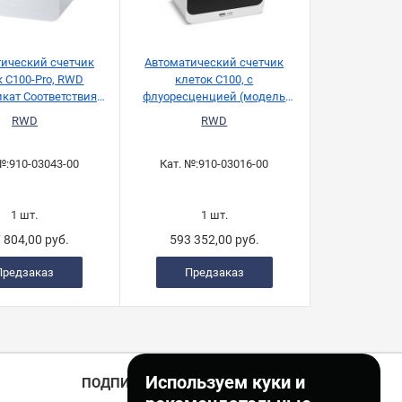
ический счетчик
Автоматический счетчик
к C100-Pro, RWD
клеток C100, с
икат Соответствия
флуоресценцией (модель
21 CFR Part 11)
00), RWD
RWD
RWD
№:
910-03043-00
Кат. №:
910-03016-00
1 шт.
1 шт.
 804,00 руб.
593 352,00 руб.
Предзаказ
Предзаказ
Используем куки и
ПОДПИСКА