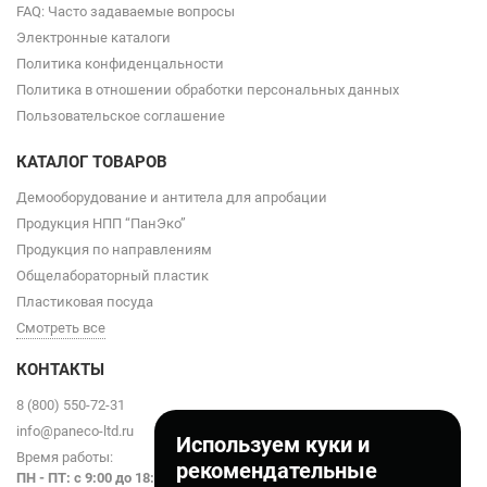
FAQ: Часто задаваемые вопросы
Электронные каталоги
Политика конфиденцальности
Политика в отношении обработки персональных данных
Пользовательское соглашение
КАТАЛОГ ТОВАРОВ
Демооборудование и антитела для апробации
Продукция НПП “ПанЭко”
Продукция по направлениям
Общелабораторный пластик
Пластиковая посуда
Смотреть все
КОНТАКТЫ
8 (800) 550-72-31
info@paneco-ltd.ru
Используем куки и
Время работы:
рекомендательные
ПН - ПТ: с 9
:00 до 18:00