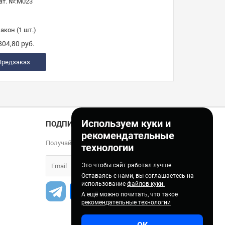
ат. №:
М023
акон (1 шт.)
804,80 руб.
Предзаказ
Используем куки и
ПОДПИСКА
рекомендательные
Получайте только полезные статьи!
технологии
Это чтобы сайт работал лучше.
Оставаясь с нами, вы соглашаетесь на
использование
файлов куки.
А ещё можно почитать, что такое
рекомендательные технологии