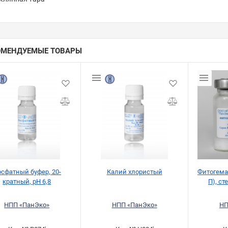
ОМЕНДУЕМЫЕ ТОВАРЫ
сфатный буфер, 20-
Калий хлористый
Фитогема
кратный, рН 6,8
П), ст
НПП «ПанЭко»
НПП «ПанЭко»
НП