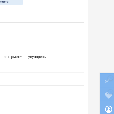
вопросы
орые герметично укупорены.
0
0