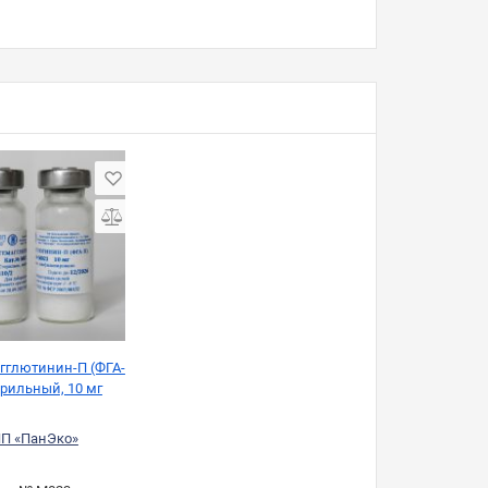
гглютинин-П (ФГА-
ерильный, 10 мг
П «ПанЭко»