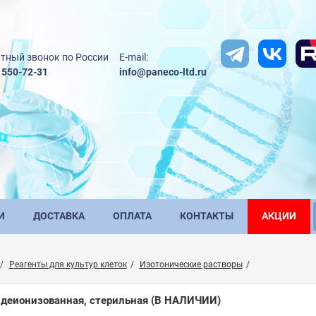
тный звонок по России
E-mail:
) 550-72-31
info@paneco-ltd.ru
И
ДОСТАВКА
ОПЛАТА
КОНТАКТЫ
АКЦИИ
Реагенты для культур клеток
Изотонические растворы
 деионизованная, стерильная
(В НАЛИЧИИ)