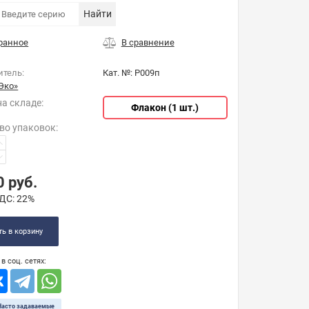
Найти
итель:
Кат. №:
Р009п
Эко»
на складе:
Флакон (1 шт.)
во упаковок
:
0
руб.
ДС:
22%
ь в корзину
в соц. сетях:
Часто задаваемые