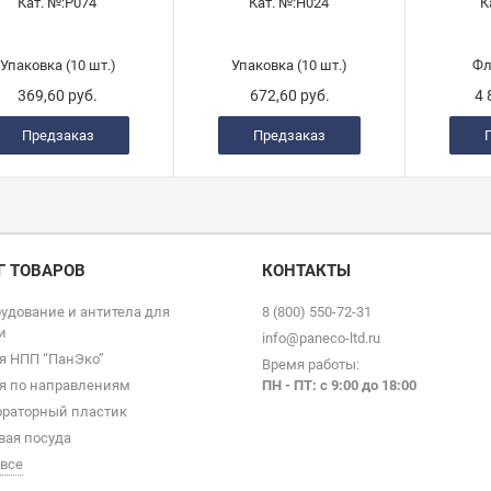
Кат. №:
Р074'
Кат. №:
Н024'
К
Упаковка (10 шт.)
Упаковка (10 шт.)
Фл
369,60 руб.
672,60 руб.
4 
Предзаказ
Предзаказ
Г ТОВАРОВ
КОНТАКТЫ
удование и антитела для
8 (800) 550-72-31
и
info@paneco-ltd.ru
я НПП “ПанЭко”
Время работы:
я по направлениям
ПН - ПТ: с 9
:00 до 18:00
раторный пластик
вая посуда
 все