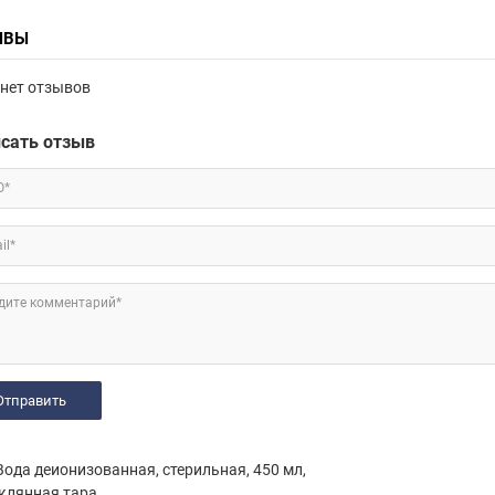
ЫВЫ
нет отзывов
сать отзыв
О*
il*
дите комментарий*
ода деионизованная, стерильная, 450 мл,
клянная тара